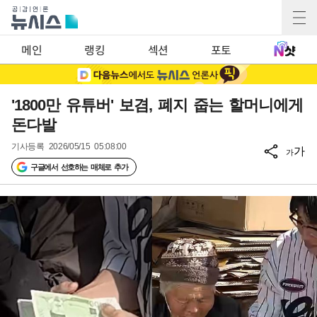
메인
랭킹
섹션
포토
'1800만 유튜버' 보겸, 폐지 줍는 할머니에게
돈다발
기사등록
2026/05/15 05:08:00
가
가
구글에서 선호하는 매체로 추가