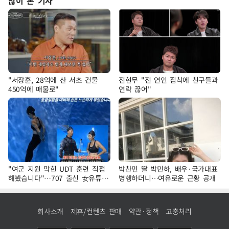
많이 본 기사
"서장훈, 28억에 산 서초 건물
전현무 "전 연인 집착에 친구들과
450억에 매물로"
연락 끊어"
"여군 지원 막힌 UDT 훈련 직접
박찬민 딸 박민하, 배우·국가대표
해봤습니다"…707 출신 女유튜버
병행하더니…여유로운 근황 공개
'완벽 소화'
회사소개
제휴/컨텐츠 판매
약관·정책
고충처리