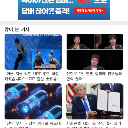
많이 본 기사
"여군 지원 막힌 UDT 훈련 직접
전현무 "전 연인 집착에 친구들과
해봤습니다"…707 출신 女유튜버
연락 끊어"
'완벽 소화'
"신약 찾자"…정부 과제로 속도내
한화큐셀·OCI, 美 수입 폴리실리