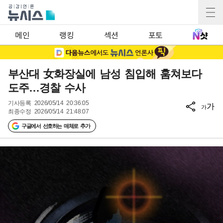
메인
랭킹
섹션
포토
부산대 女화장실에 남성 침입해 훔쳐보다
도주…경찰 수사
기사등록
2026/05/14 20:36:05
가
가
최종수정
2026/05/14 21:48:07
구글에서 선호하는 매체로 추가