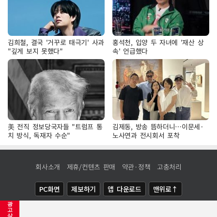
김희철, 결국 '거꾸로 태극기' 사과
홍석천, 입양 두 자녀에 '재산 상
"깊게 보지 못했다"
속' 언급했다
美 전직 정보당국자들 "트럼프 통
김제동, 방송 뜸하더니…이문세·
치 방식, 독재자 수순"
노사연과 전시회서 포착
회사소개
제휴/컨텐츠 판매
약관·정책
고충처리
PC화면
제보하기
앱 다운로드
맨위로↑
광
COPYRIGHTⓒ
NEWSIS
ALL RIGHTS RESERVED.
고
삭