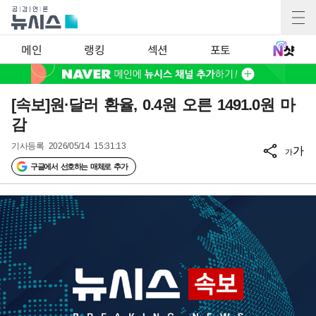
메인
랭킹
섹션
포토
[속보]원·달러 환율, 0.4원 오른 1491.0원 마
감
기사등록
2026/05/14 15:31:13
가
가
구글에서 선호하는 매체로 추가