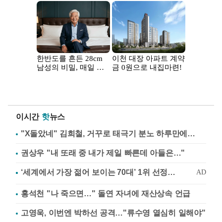
이시간
핫
뉴스
"X돌았네" 김희철, 거꾸로 태극기 분노 하루만에…
권상우 "내 또래 중 내가 제일 빠른데 아들은…"
홍석천 "나 죽으면…" 돌연 자녀에 재산상속 언급
고영욱, 이번엔 박하선 공격…"류수영 열심히 일해야"