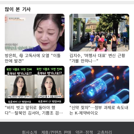
많이 본 기사
방은희, 母 고독사에 오열 "이틀
김지수, '여행사 대표' 변신 근황
만에 발견"
"가볼 만하니…"
"바지 벗고 앞뒤로 돌아야 했
"신약 찾자"…정부 과제로 속도내
다"…탈북민 김서아, 기쁨조 검사
는 K-제약바이오
수치심 회상
회사소개
제휴/컨텐츠 판매
약관·정책
고충처리