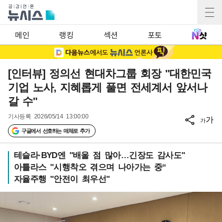
메인
랭킹
섹션
포토
[인터뷰] 정의선 현대차그룹 회장 "대한민국
기업 노사, 지혜롭게 풀면 전세계서 앞서나
갈 수"
기사등록
2026/05/14 13:00:00
가
가
구글에서 선호하는 매체로 추가
테슬라·BYD엔 "배울 점 많아…긴장도 감사도"
아틀라스 "시행착오 겪으며 나아가는 중“
자율주행 "안전이 최우선"