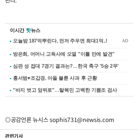
된다.
이시간
핫
뉴스
방은희, 어머니 고독사에 오열 "이틀 만에 발견"
심판 성 접대 7경기 결과는?…한국 축구 '5승 2무'
홍서범♥조갑경, 아들 불륜 사과 후 근황
"바지 벗고 앞뒤로"…탈북민 고백한 기쁨조 검사
◎공감언론 뉴시스
sophis731@newsis.com
관련기사