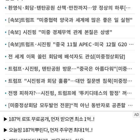
환영식·회담·톈탄공원 산책·만찬까지…양 정상의 하루[미중정상회담]
[속보]트럼프 "미중협력 양국과 세계에 많은 좋은 일 실현"
[속보] 시진핑 "미중 경제무역 관계 본질은 상생"
[속보]트럼프·시진핑 "중국 11월 APEC·미국 12월 G20 주최 상호 지원"
전 세계 이목 쏠린 회담에 배석자도 관심[미중정상회담]
트럼프·시진핑, 톈탄공원 방문…"중국은 아름다워"[미중정상회담]
트럼프 "시진핑과 회담 훌륭"…대만 질문엔 침묵[미중정상회담]
전쟁 피하자?…시진핑, 트럼프에 '투키디데스의 함정' 꺼낸 이유는[미중정상회담]
[미중정상회담 모두발언 전문]“적 아닌 동반자로 공존할 길 찾아야”