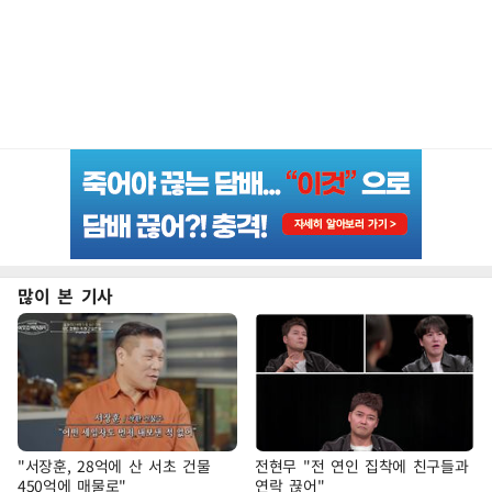
많이 본 기사
"서장훈, 28억에 산 서초 건물
전현무 "전 연인 집착에 친구들과
450억에 매물로"
연락 끊어"