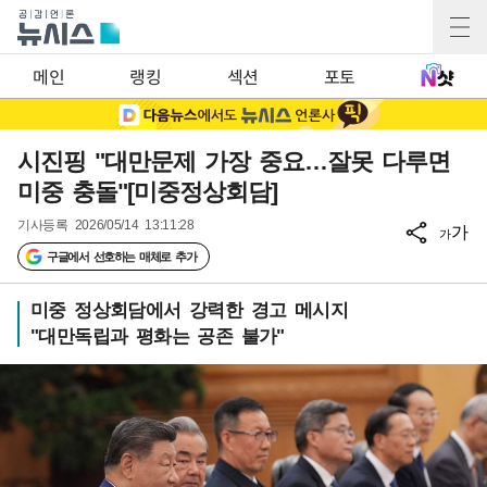
메인
랭킹
섹션
포토
시진핑 "대만문제 가장 중요…잘못 다루면
미중 충돌"[미중정상회담]
기사등록
2026/05/14 13:11:28
가
가
구글에서 선호하는 매체로 추가
미중 정상회담에서 강력한 경고 메시지
"대만독립과 평화는 공존 불가"