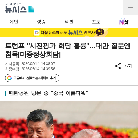
메인
랭킹
섹션
포토
트럼프 "시진핑과 회담 훌륭"…대만 질문엔
침묵[미중정상회담]
기사등록
2026/05/14 14:38:07
가
가
최종수정
2026/05/14 14:39:56
구글에서 선호하는 매체로 추가
톈탄공원 방문 중 "중국 아름다워"