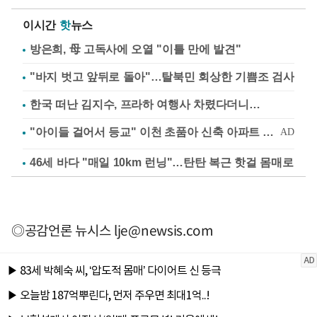
이시간
핫
뉴스
방은희, 母 고독사에 오열 "이틀 만에 발견"
"바지 벗고 앞뒤로 돌아"…탈북민 회상한 기쁨조 검사
한국 떠난 김지수, 프라하 여행사 차렸다더니…
46세 바다 "매일 10km 런닝"…탄탄 복근 핫걸 몸매로
◎공감언론 뉴시스
lje@newsis.com