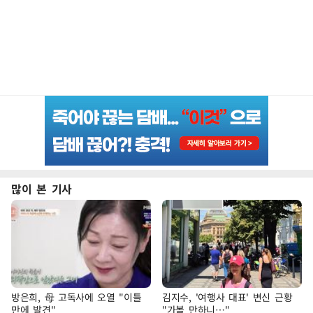
많이 본 기사
방은희, 母 고독사에 오열 "이틀
김지수, '여행사 대표' 변신 근황
만에 발견"
"가볼 만하니…"