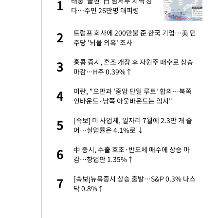
 사
태풍 '돌핀' 日 남서부 지역 강
1
1
타…주민 26만명 대피령
 10대가 40대 친
트럼프 회사에 200만불 준 한국 기업…美 민
2
2
주당 '뇌물 의혹' 조사
자친구와 열애 "결혼
홍콩 증시, 혼조 개장 후 자원주 매수로 상승
3
3
마감…H주 0.39%↑
해' 안동·의성 관할
이란, "오만과 '중앙 단일 루트' 합의…북쪽
4
4
인바운드·남쪽 아웃바운드는 임시"
 공급 기존 사고방식
[속보] 미 사업체, 일자리 7월에 2.3만 개 줄
5
5
"
어…실업률은 4.1%로 ↓
역 강타…주민 26만
中 증시, 수출 호조·반도체 매수에 상승 마
6
6
감…창업판 1.35%↑
준 한국 기업…美 민
[속보]뉴욕증시 상승 출발…S&P 0.3% 나스
7
7
닥 0.8%↑