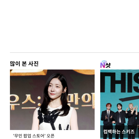
많이 본 사진
컴백하는 스키즈
지석천 뒤덮은 
'무민 팝업 스토어' 오픈