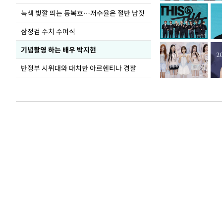
녹색 빛깔 띄는 동복호…저수율은 절반 남짓
삼정검 수치 수여식
기념촬영 하는 배우 박지현
반정부 시위대와 대치한 아르헨티나 경찰