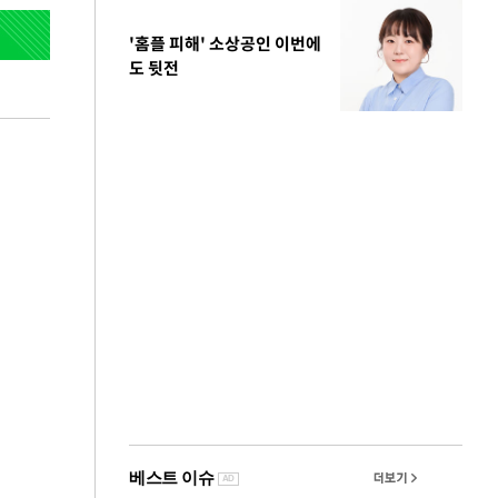
'홈플 피해' 소상공인 이번에
도 뒷전