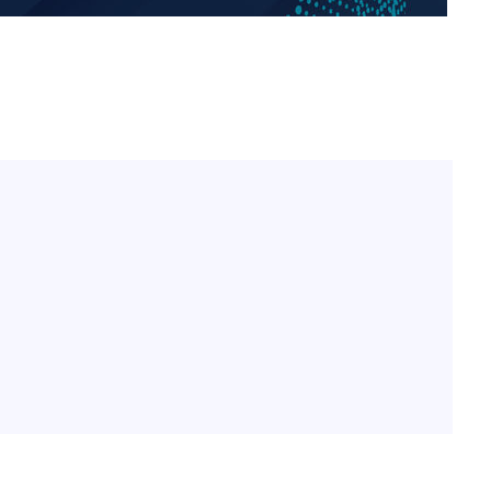
홍서범♥조갑경, 아들 불륜
1
과 후 근황…밝은 미소
[단독]인천 부평구 아파트서
2
모 살해
'서준맘' 박세미, 연하 남
3
생각도"
[속보]이 대통령, '호우피
4
4개 면 특별재난지역 선포
[속보]이 대통령 "부동산
5
매달리지 말고 과감히 실천
태풍 '돌핀' 日 남서부 지
6
명 대피령
트럼프 회사에 200만불 
7
주당 '뇌물 의혹' 조사