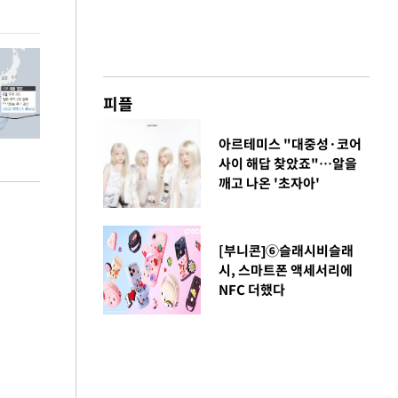
환경 점검
피플
아르테미스 "대중성·코어
사이 해답 찾았죠"…알을
깨고 나온 '초자아'
[부니콘]⑥슬래시비슬래
시, 스마트폰 액세서리에
NFC 더했다