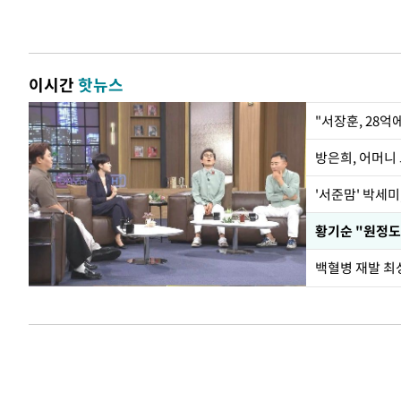
이시간
핫뉴스
"서장훈, 28억
방은희, 어머니 
'서준맘' 박세미
황기순 "원정도
백혈병 재발 최성