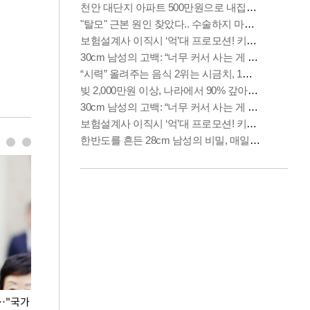
…"국가
홈플러스, 67개 점포 가오픈… 13일 정식 개장
오세훈 서울시장,