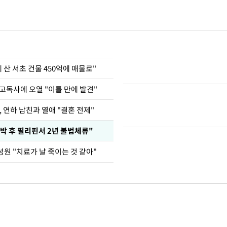
에 산 서초 건물 450억에 매물로"
고독사에 오열 "이틀 만에 발견"
, 연하 남친과 열애 "결혼 전제"
박 후 필리핀서 2년 불법체류"
원 "치료가 날 죽이는 것 같아"