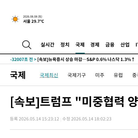
2026.08.08 (토)
서울 29.7℃
실시간
정치
국제
경제
금융
산업
-32007초 전 >
[속보]뉴욕증시 상승 마감…S&P 0.6% 나스닥 1.3%↑
국제
국제최신
국제기구
미주
유럽
중
[속보]트럼프 "미중협력 양
등록 2026.05.14 15:23:12
수정 2026.05.14 18:02:23