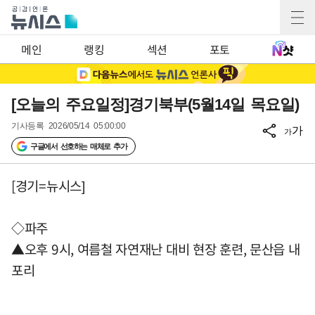
메인
랭킹
섹션
포토
[오늘의 주요일정]경기북부(5월14일 목요일)
기사등록
2026/05/14 05:00:00
가
가
구글에서 선호하는 매체로 추가
[경기=뉴시스]
◇파주
▲오후 9시, 여름철 자연재난 대비 현장 훈련, 문산읍 내
포리