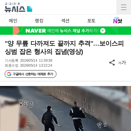
메인
랭킹
섹션
포토
"양 무릎 다까져도 끝까지 추격"…보이스피
싱범 잡은 형사의 집념(영상)
기사등록
2026/05/14 11:39:38
가
가
최종수정
2026/05/14 13:22:24
구글에서 선호하는 매체로 추가