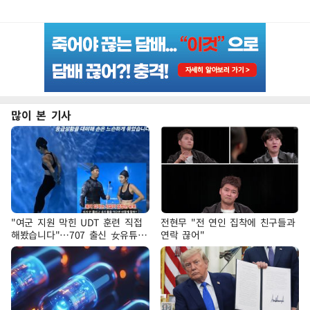
많이 본 기사
"여군 지원 막힌 UDT 훈련 직접
전현무 "전 연인 집착에 친구들과
해봤습니다"…707 출신 女유튜버
연락 끊어"
'완벽 소화'