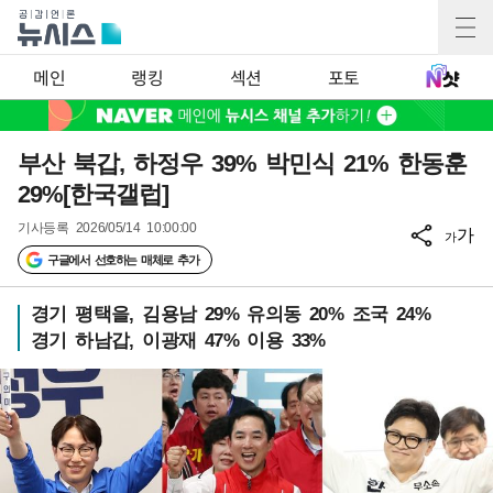
메인
랭킹
섹션
포토
부산 북갑, 하정우 39% 박민식 21% 한동훈
29%[한국갤럽]
기사등록
2026/05/14 10:00:00
가
가
구글에서 선호하는 매체로 추가
경기 평택을, 김용남 29% 유의동 20% 조국 24%
경기 하남갑, 이광재 47% 이용 33%