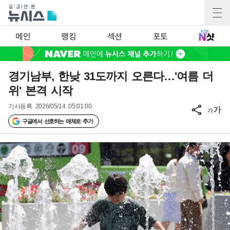
메인
랭킹
섹션
포토
경기남부, 한낮 31도까지 오른다…'여름 더
위' 본격 시작
기사등록
2026/05/14 05:01:00
가
가
구글에서 선호하는 매체로 추가