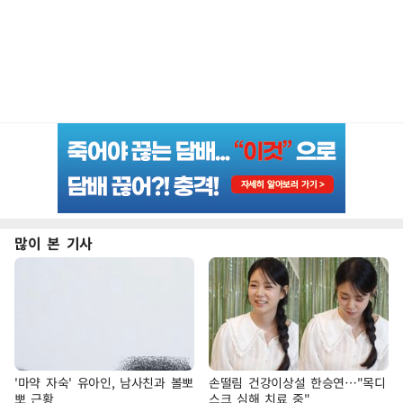
많이 본 기사
'마약 자숙' 유아인, 남사친과 볼뽀
손떨림 건강이상설 한승연…"목디
뽀 근황
스크 심해 치료 중"