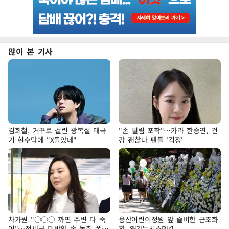
많이 본 기사
김희철, 거꾸로 걸린 광복절 태극
"손 떨림 포착"…카라 한승연, 건
기 현수막에 "X돌았네"
강 괜찮나 팬들 '걱정'
차가원 "○○○ 까면 주변 다 죽
용산어린이정원 앞 즐비한 근조화
어"…전세금 미반환 속 녹취 폭로
환, 왜?[뉴시스Pic]