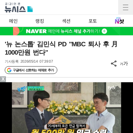
메인
랭킹
섹션
포토
'뉴 논스톱' 김민식 PD "MBC 퇴사 후 月
1000만원 번다"
기사등록
2026/05/14 07:39:07
가
가
구글에서 선호하는 매체로 추가
X