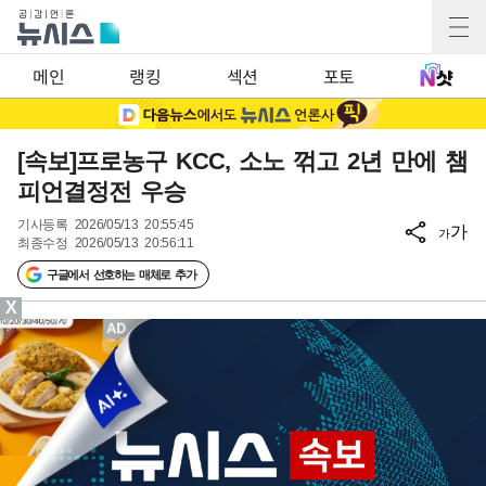
메인
랭킹
섹션
포토
[속보]프로농구 KCC, 소노 꺾고 2년 만에 챔
피언결정전 우승
기사등록
2026/05/13 20:55:45
가
가
최종수정
2026/05/13 20:56:11
구글에서 선호하는 매체로 추가
X