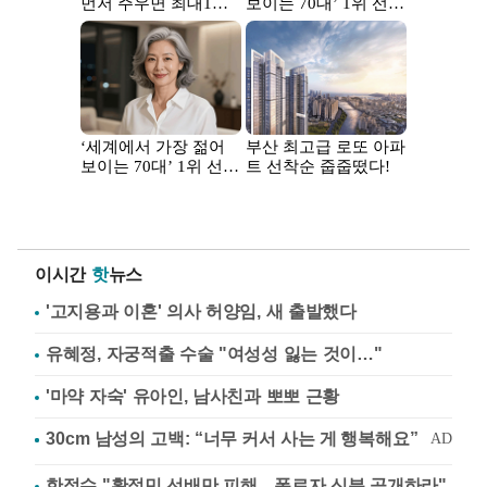
이시간
핫
뉴스
'고지용과 이혼' 의사 허양임, 새 출발했다
유혜정, 자궁적출 수술 "여성성 잃는 것이…"
'마약 자숙' 유아인, 남사친과 뽀뽀 근황
한정수 "황정민 선배만 피해…폭로자 신분 공개하라"