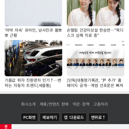
'마약 자숙' 유아인, 남사친과 볼뽀
손떨림 건강이상설 한승연…"목디
뽀 근황
스크 심해 치료 중"
기름값 뛰자 친환경차 인기↑…변
[단독]대통령기록관, '尹 추가' 홈
하는 자동차 트렌드[세쓸통]
페이지 공개…계엄 선포문은 빠져
회사소개
제휴/컨텐츠 판매
약관·정책
고충처리
PC화면
제보하기
앱 다운로드
맨위로↑
광