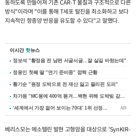
동하도록 만들어져 기존 CAR-T 물질과 구조적으로 다른
방식"이라며 "이를 통해 T세포 탈진을 최소화하고 보다
지속적인 항종양 반응을 유도할 수 있다"고 말했다.
이시간
핫
뉴스
정보석 "황정음 전 남편 서글서글…잘 살길 바랐는데"
정웅인 첫째 딸 "연기 준비중" 깜짝 근황
황기순 "원정 도박으로 전 재산 잃고 필리핀 도피"
차가원 "MC몽에 400억 뜯겨…백현 위해 도박빚 갚아줘"
베리스모는 메소텔린 발현 고형암을 대상으로 'SynKIR-