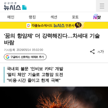
메인
랭킹
섹션
포토
'꿈의 항암제' 더 강력해진다…차세대 기술
바람
기사등록
2026/05/14 05:02:00
가
가
구글에서 선호하는 매체로 추가
국내외 불문 '인비보 카티' 개발
'멀티 체인' 기술로 고형암 도전
"비용·시간 줄이고 한계 극복"