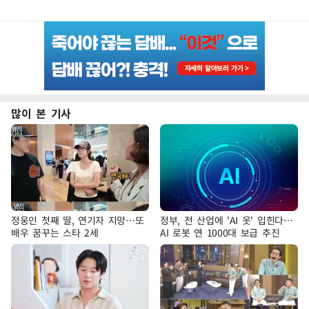
많이 본 기사
정웅인 첫째 딸, 연기자 지망…또
정부, 전 산업에 'AI 옷' 입힌다…
배우 꿈꾸는 스타 2세
AI 로봇 연 1000대 보급 추진