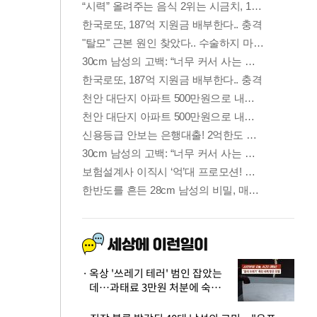
옥상 '쓰레기 테러' 범인 잡았는
데…과태료 3만원 처분에 숙박업
주 허탈