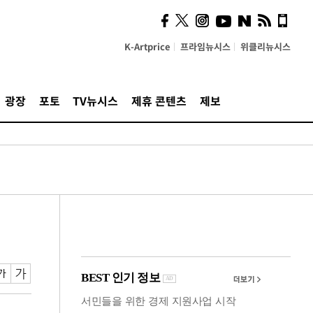
시, 스마트폰 액세서리에
NFC 더했다
K-Artprice
프라임뉴시스
위클리뉴시스
광장
포토
TV뉴시스
제휴 콘텐츠
제보