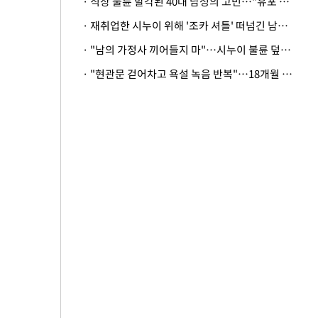
· 직장 불륜 발각된 40대 남성의 고민…"유포 동료 명예훼손·협박죄 고소 가능할까"
· 재취업한 시누이 위해 '조카 셔틀' 떠넘긴 남편…아내 "난 못한다"
· "남의 가정사 끼어들지 마"…시누이 불륜 덮으려는 남편에 억울한 아내
· "현관문 걷어차고 욕설 녹음 반복"…18개월 아기 키우는 집 뒤흔든 '앞집의 비극'