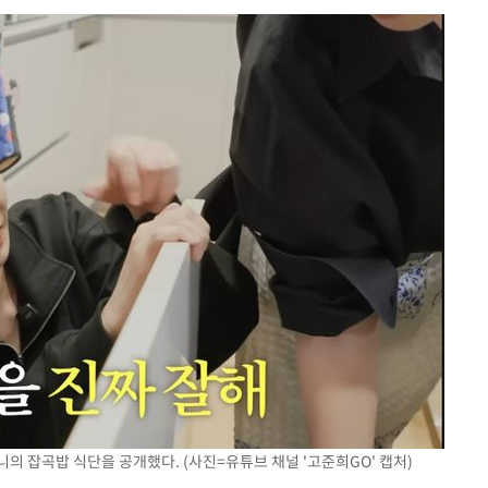
사망
 하향
별재난지역
…희망지 못
날씨]
요 선제 대
단
무'
 마쳐
부장 기소
"
의 잡곡밥 식단을 공개했다. (사진=유튜브 채널 '고준희GO' 캡처)
협회