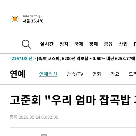
선포
-29598초 전 >
[단독]중수청 지원 검사들, 정원 초과 시 낮은 계급 임용
갈 수도
-27569초 전 >
낮 최고 37도 찜통더위…곳곳 소나기·강원 많은 비[내일
2026.08.07 (금)
서울 36.4℃
-25875초 전 >
SK하이닉스, 용인·청주 팹에 54조 투자…"AI 메모리 수
응"
-22731초 전 >
여자배구 이재영·이다영 자매, 아제르바이잔 투란VC 입
-21984초 전 >
외국인 심판 성 접대 7경기 들여다보니…한국 축구 '5승 2
실시간
정치
국제
경제
금융
산업
-21718초 전 >
[속보]코스닥, 2.86포인트(0.36%) 내린 798.81마감
-21671초 전 >
[속보]코스피, 6200선 약보합…0.60% 내린 6258.77에
-21651초 전 >
[속보]원·달러 환율, 7.7원 내린 1416.1원 마감
연예
연예최신
방송/TV
영화
가요
드
-21540초 전 >
[속보] 노원서 40.1도 관측…서울, 2018년 이후 첫 40도
-18630초 전 >
[속보]종합특검, '계엄 수용공간 확보' 신용해 前교정본
-17503초 전 >
외신들도 주목한 韓축구 파문…"국민적 공분에 수사 재개
고준희 "우리 엄마 잡곡밥
-17474초 전 >
11시간 압수수색에 성접대 파문까지…'쑥대밭' 된 축구
-16496초 전 >
[속보]규제합리화위원회 부위원장에 김태유 서울대 공대
병태 후임
등록 2026.05.14 00:02:00
-12854초 전 >
[속보]국힘 윤리위, '돌려차기 발언' 진종오·서범수 징계
-8179초 전 >
[속보] 7월 중국 수출 23.9%↑ 수입 27.5%↑…무역총액 
-5339초 전 >
[속보]'채상병 순직 책임' 임성근, 항소심도 징역 3년