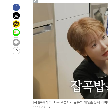
X
-5205초 전 >
[속보]종합특검, '관저이전 봐주기 감사' 유병호 구속기소
-1805초 전 >
민주 콩고 에볼라환자 4천명 돌파, 4053명 발생 1850명 
-29691초 전 >
"낮 기온 소폭 하락"…수도권 폭염중대경보, 폭염경보로
-29655초 전 >
[속보]이 대통령, '호우피해' 안동·의성 관할 4개 면 특
선포
-29618초 전 >
[단독]중수청 지원 검사들, 정원 초과 시 낮은 계급 임용
갈 수도
-27589초 전 >
낮 최고 37도 찜통더위…곳곳 소나기·강원 많은 비[내일
-25895초 전 >
SK하이닉스, 용인·청주 팹에 54조 투자…"AI 메모리 수
응"
-22751초 전 >
여자배구 이재영·이다영 자매, 아제르바이잔 투란VC 입
-22004초 전 >
외국인 심판 성 접대 7경기 들여다보니…한국 축구 '5승 2
-21738초 전 >
[속보]코스닥, 2.86포인트(0.36%) 내린 798.81마감
-21691초 전 >
[속보]코스피, 6200선 약보합…0.60% 내린 6258.77에
-21671초 전 >
[속보]원·달러 환율, 7.7원 내린 1416.1원 마감
-21560초 전 >
[속보] 노원서 40.1도 관측…서울, 2018년 이후 첫 40도
-18650초 전 >
[속보]종합특검, '계엄 수용공간 확보' 신용해 前교정본
-17523초 전 >
외신들도 주목한 韓축구 파문…"국민적 공분에 수사 재개
[서울=뉴시스] 배우 고준희가 유튜브 채널을 통해 어머니
-17494초 전 >
11시간 압수수색에 성접대 파문까지…'쑥대밭' 된 축구
2026.05.13.