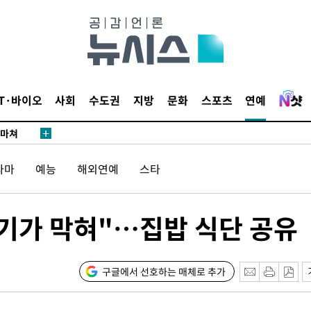
…희망지 못
날씨]
요 선제 대
단
무'
IT·바이오
사회
수도권
지방
문화
스포츠
연예
 마쳐
라마
예능
해외연예
스타
부장 기소
"
 기가 막혀"…집밥 식단 공유
협회
 교수…이
 절차 개시
구글에서 선호하는 매체로 추가
25.3%↑