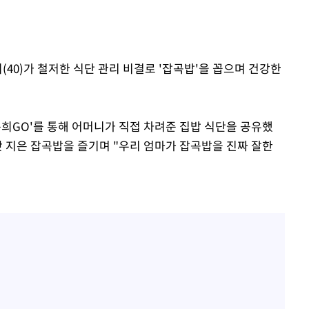
 교수…이
 절차 개시
25.3%↑
(40)가 철저한 식단 관리 비결로 '잡곡밥'을 꼽으며 건강한
사망
준희GO'를 통해 어머니가 직접 차려준 집밥 식단을 공유했
갓 지은 잡곡밥을 즐기며 "우리 엄마가 잡곡밥을 진짜 잘한