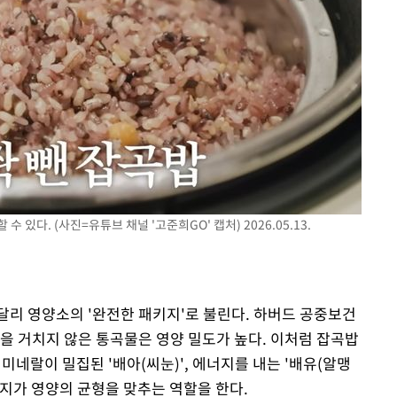
 있다. (사진=유튜브 채널 '고준희GO' 캡처) 2026.05.13.
달리 영양소의 '완전한 패키지'로 불린다. 하버드 공중보건
을 거치지 않은 통곡물은 영양 밀도가 높다. 이처럼 잡곡밥
 미네랄이 밀집된 '배아(씨눈)', 에너지를 내는 '배유(알맹
가지가 영양의 균형을 맞추는 역할을 한다.