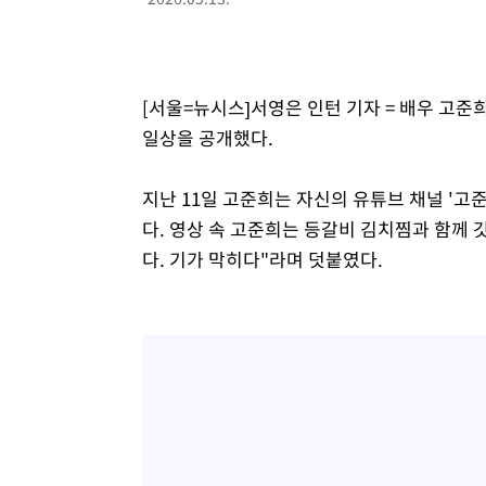
-16516초 전 >
[속보]규제합리화위원회 부위원장에 김태유 서울대 공대
병태 후임
-12874초 전 >
[속보]국힘 윤리위, '돌려차기 발언' 진종오·서범수 징계
-8199초 전 >
[속보] 7월 중국 수출 23.9%↑ 수입 27.5%↑…무역총액 
[서울=뉴시스]서영은 인턴 기자 = 배우 고준희
-5359초 전 >
[속보]'채상병 순직 책임' 임성근, 항소심도 징역 3년
일상을 공개했다.
-5225초 전 >
[속보]종합특검, '관저이전 봐주기 감사' 유병호 구속기소
-1825초 전 >
민주 콩고 에볼라환자 4천명 돌파, 4053명 발생 1850명 
지난 11일 고준희는 자신의 유튜브 채널 '고
다. 영상 속 고준희는 등갈비 김치찜과 함께 
다. 기가 막히다"라며 덧붙였다.