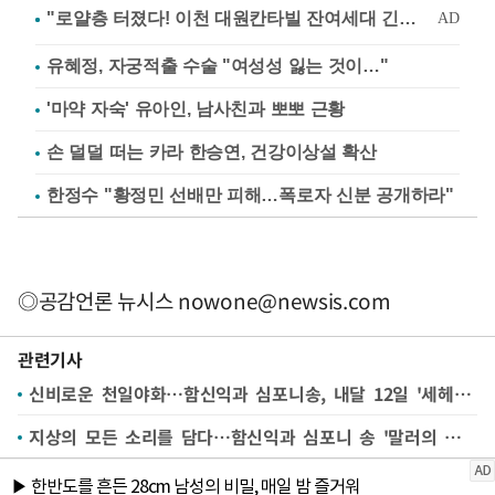
유혜정, 자궁적출 수술 "여성성 잃는 것이…"
'마약 자숙' 유아인, 남사친과 뽀뽀 근황
손 덜덜 떠는 카라 한승연, 건강이상설 확산
한정수 "황정민 선배만 피해…폭로자 신분 공개하라"
◎공감언론 뉴시스
nowone@newsis.com
관련기사
신비로운 천일야화…함신익과 심포니송, 내달 12일 '세헤라자데' 선보여
지상의 모든 소리를 담다…함신익과 심포니 송 '말러의 부활'