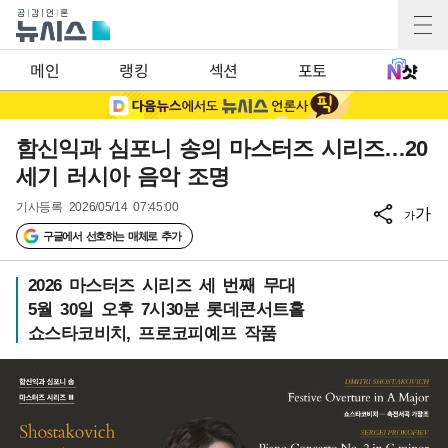
메인
랭킹
섹션
포토
함신익과 심포니 송의 마스터즈 시리즈…20
세기 러시아 음악 조명
기사등록
2026/05/14 07:45:00
가
가
구글에서 선호하는 매체로 추가
2026 마스터즈 시리즈 세 번째 무대
5월 30일 오후 7시30분 롯데콘서트홀
쇼스타코비치, 프로코피예프 작품