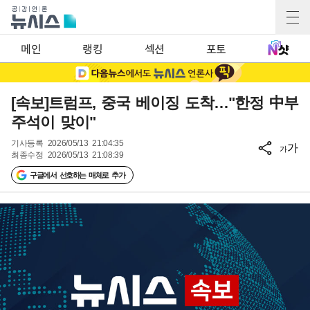
메인
랭킹
섹션
포토
[속보]트럼프, 중국 베이징 도착…"한정 中부
주석이 맞이"
기사등록
2026/05/13 21:04:35
가
가
최종수정
2026/05/13 21:08:39
구글에서 선호하는 매체로 추가