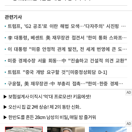
관련기사
트럼프, 'G2 공조'로 이란 해법 모색…'다자주의' 시진핑 응할까
李 대통령, 베센트 美 재무장관 접견서 '한미 통화 스와프' 언급
이 대통령 "미중 안정적 관계 발전, 전 세계 번영에 큰 도움될 것"(종합)
미중 경제수장 서울 회동…中 "진솔하고 건설적 의견 교환"
트럼프 "중국 개방 요구할 것"[미중정상회담 D-1]
구윤철, 美 재무장관·中 부총리 접촉…"한미·한중 경제협력 강화"