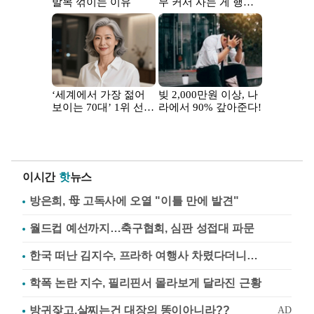
이시간
핫
뉴스
방은희, 母 고독사에 오열 "이틀 만에 발견"
월드컵 예선까지…축구협회, 심판 성접대 파문
한국 떠난 김지수, 프라하 여행사 차렸다더니…
학폭 논란 지수, 필리핀서 몰라보게 달라진 근황