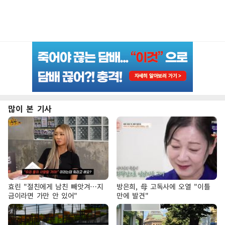
많이 본 기사
효린 "절친에게 남친 빼앗겨…지
방은희, 母 고독사에 오열 "이틀
금이라면 가만 안 있어"
만에 발견"