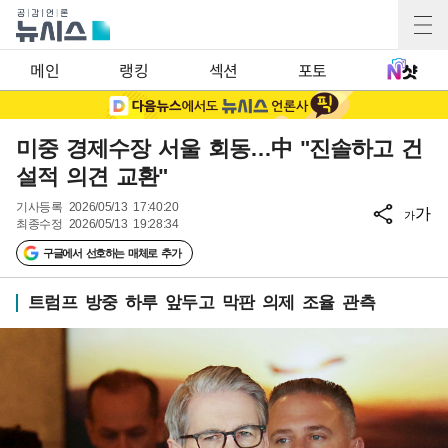
메인
랭킹
섹션
포토
미중 경제수장 서울 회동…中 "진솔하고 건
설적 의견 교환"
기사등록
2026/05/13 17:40:20
가
가
최종수정
2026/05/13 19:28:34
구글에서 선호하는 매체로 추가
트럼프 방중 하루 앞두고 막판 의제 조율 관측