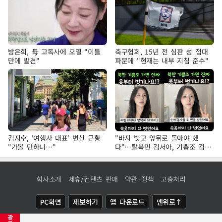
방은희, 母 고독사에 오열 "이틀
축구협회, 15년 전 심판 성 접대
만에 발견"
파문에 "현재는 내부 지침 준수"
김지수, '여행사 대표' 변신 근황
"바지 벗고 앞뒤로 돌아야 했
"가볼 만하니…"
다"…탈북민 김서아, 기쁨조 검사
수치심 회상
회사소개
제휴/컨텐츠 판매
약관·정책
고충처리
PC화면
제보하기
앱 다운로드
맨위로↑
광