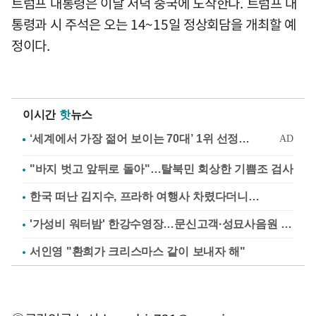
트럼프 대통령은 이날 저녁 중국에 도착한다. 트럼프 대
통령과 시 주석은 오는 14~15일 정상회담을 개최할 예
정이다.
이시간
핫
뉴스
"바지 벗고 앞뒤로 돌아"…탈북민 회상한 기쁨조 검사
한국 떠난 김지수, 프라하 여행사 차렸다더니…
'가성비 워터밤' 한강수영장…문신고객·성묘사음원 민원
서인영 "환희가 크리스마스 같이 보내자 해"