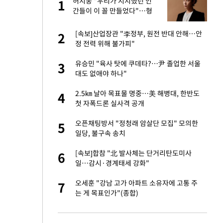
미
허지웅 "우리가 지지했던 인
1
1
…엄
간들이 이 꼴 만들었다"…형
소법 개정에 격한 반응
서글서글한 인상이
[속보]산업장관 "李정부, 원전 반대 안해…안
2
2
정 전력 위해 불가피"
이 산다' 선곡…쿨한
유승민 "육사 탓에 쿠데타?…尹 졸업한 서울
3
3
대도 없애야 하나"
인간들이 이 꼴 만
2.5㎞ 날아 목표물 명중…美 해병대, 한반도
4
4
격한 반응
첫 자폭드론 실사격 공개
하는 프리랜서…받
오픈채팅방서 "정청래 암살단 모집" 모의한
5
5
일당, 불구속 송치
 원전 반대 안해…안
[속보]합참 "北 발사체는 단거리탄도미사
6
6
일…감시·경계태세 강화"
노인 70%는 아파
오세훈 "강남 고가 아파트 소유자에 고통 주
7
7
는 게 목표인가"(종합)