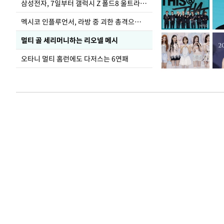
삼성전자, 7일부터 갤럭시 Z 폴드8 울트라·폴드8·플립8 출시
멕시코 인플루언서, 라방 중 괴한 총격으로 사망
멀티 골 세리머니하는 리오넬 메시
오타니 멀티 홈런에도 다저스는 6연패