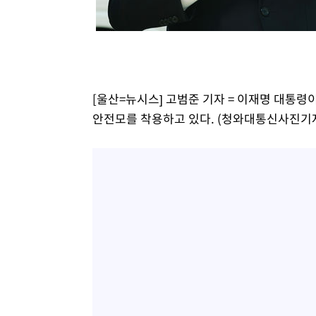
-11240초 전 >
"韓 외환시장 개입 관측 배경엔 美의 대한국 무역적자 있
-11067초 전 >
'월드컵 탈락 후폭풍' 축구협회…초유의 압수수색에 '충격
-10907초 전 >
서울 낮 37.9도, 올여름 최고치 경신…영등포 순간 '40도
-10469초 전 >
[속보]종합특검, 대검 추가 압수수색…내란 중요임무종사
-6564초 전 >
[속보]코스닥, 800p 회복…0.26% 오른 801.67 마감
[울산=뉴시스] 고범준 기자 = 이재명 대통령
-6494초 전 >
[속보]코스피, 301.88포인트(4.58%) 내린 6296.38 마감
안전모를 착용하고 있다. (청와대통신사진기자단) 
-6359초 전 >
[속보]원·달러 환율, 0.7원 내린 1423.8원 마감
-3958초 전 >
"여기 떨어졌다"…다누리, 스페이스X 로켓 달 충돌 흔적 
-1003초 전 >
손흥민, 5경기 연속골 실패…LAFC는 승부차기 끝 과달라
1시간 전 >
내일까지 39도 '펄펄'…기상청 "태풍 지나며 폭염 잠시 꺾인