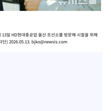
이승기 측 "차가원 전세금 
1
반환은 고도의 사기 수법
어"
벌 원해"
·당황'
정보석 "황정음 전 남편 
2
'
었는데…"
 혐의
아이유, 장기하 '별일 없
3
이 13일 HD현대중공업 울산 조선소를 방문해 시찰을 위해
일상 공개
2026.05.13.
bjko@newsis.com
허지웅 "우리가 지지했던 
4
들었다"…형소법 개정에 
포착
김혜수 "우린 돈 받고 일
하라 격파
5
는 만큼 해내야"
다"
[속보]산업장관 "李정부,
6
정 전력 위해 불가피"
'아들아 요양원은 싫다'…
7
도 집 거주 희망