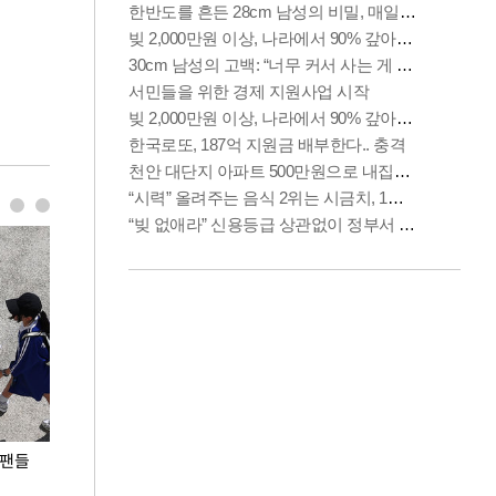
 팬들
이 대통령, '청년 대책 속도 높여야…폭염 문제도
입추 코앞인데 전
총력 대응'