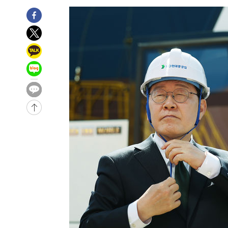
-6564초 전 >
[속보]코스닥, 800p 회복…0.26% 오른 801.67 마감
-6494초 전 >
[속보]코스피, 301.88포인트(4.58%) 내린 6296.38 마감
-6359초 전 >
[속보]원·달러 환율, 0.7원 내린 1423.8원 마감
-3958초 전 >
"여기 떨어졌다"…다누리, 스페이스X 로켓 달 충돌 흔적 
-1003초 전 >
손흥민, 5경기 연속골 실패…LAFC는 승부차기 끝 과달라
1시간 전 >
내일까지 39도 '펄펄'…기상청 "태풍 지나며 폭염 잠시 꺾인
-32129초 전 >
'월드컵 탈락 후폭풍' 축구협회…11시간 걸린 초유의 압
합)
-31565초 전 >
[속보] 뉴욕증시, 혼조 출발…나스닥 0.3%↓, 다우 0.1
-30358초 전 >
축구협회, 15년 전 심판 성 접대 파문에 "현재는 내부 지
-29043초 전 >
경찰, '홍명보는 2순위' 결론냈던 스포츠윤리센터도 압
-14639초 전 >
[속보]합참 "北 발사체는 단거리탄도미사일…감시·경계
화"
-14387초 전 >
日방위성, 北이 동해로 쏜 발사체는 탄도미사일 가능성
-12817초 전 >
[속보] SKT, 에이닷 서비스 장애 발생…"원인 파악 중"
-12223초 전 >
[속보]합참 "북, 동해상으로 미상 발사체 발사"
-11619초 전 >
'낮 최고 39도' 불볕더위…한밤 열대야도 계속[내일날씨]
-11578초 전 >
[속보]7~9일 프로야구 3연전도 폭염 취소…11일 재개