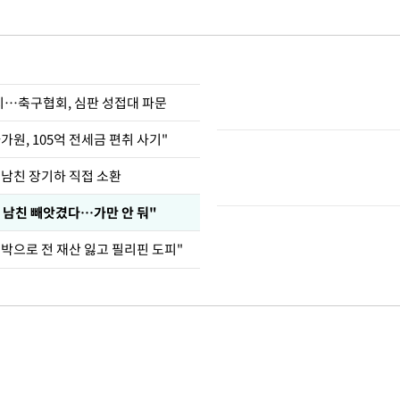
…축구협회, 심판 성접대 파문
가원, 105억 전세금 편취 사기"
 남친 장기하 직접 소환
 남친 빼앗겼다…가만 안 둬"
도박으로 전 재산 잃고 필리핀 도피"