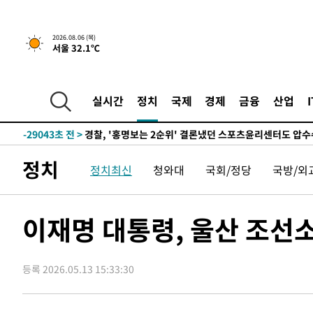
1시간 전 >
내일까지 39도 '펄펄'…기상청 "태풍 지나며 폭염 잠시 꺾인
2026.08.06 (목)
서울 32.1℃
-32129초 전 >
'월드컵 탈락 후폭풍' 축구협회…11시간 걸린 초유의 압
합)
-31565초 전 >
[속보] 뉴욕증시, 혼조 출발…나스닥 0.3%↓, 다우 0.1
-30358초 전 >
축구협회, 15년 전 심판 성 접대 파문에 "현재는 내부 지
실시간
정치
국제
경제
금융
산업
-29043초 전 >
경찰, '홍명보는 2순위' 결론냈던 스포츠윤리센터도 압
-14639초 전 >
[속보]합참 "北 발사체는 단거리탄도미사일…감시·경계
화"
-14387초 전 >
日방위성, 北이 동해로 쏜 발사체는 탄도미사일 가능성
정치
정치최신
청와대
국회/정당
국방/외
-12817초 전 >
[속보] SKT, 에이닷 서비스 장애 발생…"원인 파악 중"
-12223초 전 >
[속보]합참 "북, 동해상으로 미상 발사체 발사"
-11619초 전 >
'낮 최고 39도' 불볕더위…한밤 열대야도 계속[내일날씨]
이재명 대통령, 울산 조선
-11578초 전 >
[속보]7~9일 프로야구 3연전도 폭염 취소…11일 재개
-11240초 전 >
"韓 외환시장 개입 관측 배경엔 美의 대한국 무역적자 있
등록 2026.05.13 15:33:30
-11067초 전 >
'월드컵 탈락 후폭풍' 축구협회…초유의 압수수색에 '충격
-10907초 전 >
서울 낮 37.9도, 올여름 최고치 경신…영등포 순간 '40도
-10469초 전 >
[속보]종합특검, 대검 추가 압수수색…내란 중요임무종사