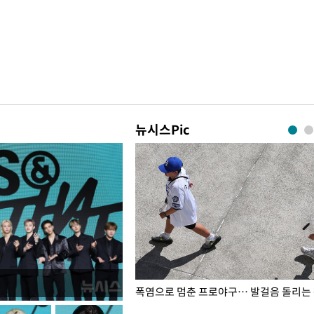
뉴시스Pic
전남광주… 열화상 카메라에 담긴
폭염으로 멈춘 프로야구… 발걸음 돌리는