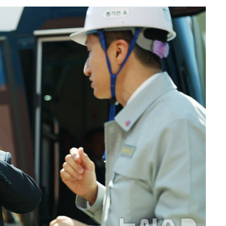
포착
하라 격파
다"
수수색(종
4%↑
침 준수"
수수색
태세 강