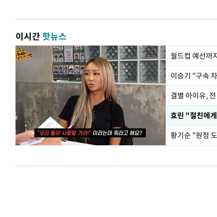
이시간
핫뉴스
월드컵 예선까지
이승기 "구속 차
결별 아이유, 전
효린 "절친에게
황기순 "원정 