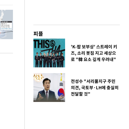
피플
'K-팝 보부상' 스트레이 키
즈, 소리 봇짐 지고 세상으
로 "韓 요소 깊게 우려내"
전성수 "서리풀지구 주민
의견, 국토부·LH에 충실히
전달할 것"