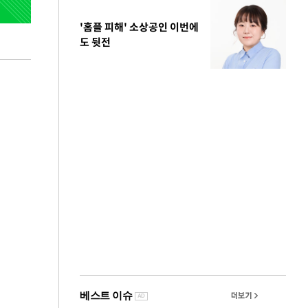
'홈플 피해' 소상공인 이번에
도 뒷전