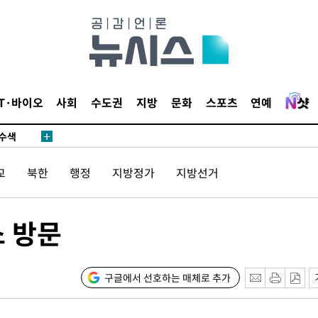
다"
수수색(종
4%↑
침 준수"
IT·바이오
사회
수도권
지방
문화
스포츠
연예
수수색
태세 강
교
북한
행정
지방정가
지방선거
소 방문
어"
·당황'
구글에서 선호하는 매체로 추가
'
 혐의