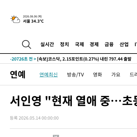
-27449초 전 >
[속보]산업장관 "李정부, 원전 반대 안해…안정 전력 위
-26146초 전 >
[속보]경찰, '홍명보 선임 논란' 대한축구협회·축구회관 
2026.08.06 (목)
서울 34.3℃
색
-25533초 전 >
[속보]산업장관 "美무역법 제301조 과잉생산 결과 발표 8
상
-25326초 전 >
[속보]코스피 매도사이드카 발동…4%대 급락
-24598초 전 >
[속보]전남광주 초대 시민추천 부시장에 백승주·윤난실
실시간
정치
국제
경제
금융
산업
-22159초 전 >
서울 열대야 15일째 지속…비공식 '초열대야' 30도 넘어
-20726초 전 >
[속보]코스닥, 2.15포인트(0.27%) 내린 797.44 출발
-20709초 전 >
[속보]코스피, 119.51포인트(1.81%) 내린 6478.75 개
연예
연예최신
방송/TV
영화
가요
드
-17156초 전 >
6월 경상수지 497.3억 달러…두 달 연속 사상 최대
-17107초 전 >
서울 낮 39도 '폭염중대경보'…40도 관측 가능성도
-14469초 전 >
미 워싱턴주 스포캔 시의 통제불능 3개 산불, 방화선 일부
서인영 "현재 열애 중…초등
-6642초 전 >
[속보] 호르무즈 해협 이란-오만 협상 기대속 뉴욕증시 혼조
우 0.49%↑
-4997초 전 >
[속보] 이란 대통령 "지금 최고지도자와 소통하기가 매우 
임 3년 인터뷰
등록 2026.05.14 00:00:00
2시간 전 >
[속보] "이란-오만, 호르무즈 해협 통행 항로 합의" 이란 외
-31334초 전 >
내일까지 39도 '펄펄'…기상청 "태풍 지나며 폭염 잠시 
-30971초 전 >
트럼프, 한국계 진보 주지사 후보 맹공…"공산주의가 최대