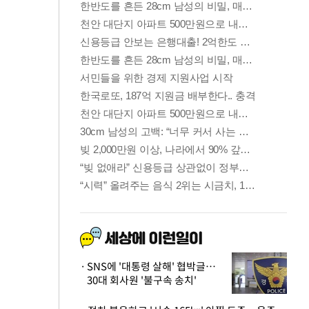
SNS에 '대통령 살해' 협박글…
30대 회사원 '불구속 송치'