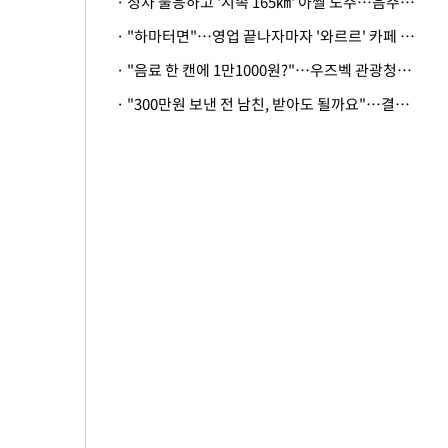
· 정차 불응하고 '시속 165㎞' 아찔 도주…음주운전자 체포
· "하마터면"…영업 끝나자마자 '와르르' 카페 테라스 덮친 대리석 외벽
· "음료 한 캔에 1만1000원?"…우즈벡 관광청까지 나섰다, 유튜버 폭로 후폭풍
· "300만원 보낸 전 남친, 받아도 될까요"…결혼 앞둔 예비신부의 뜻밖 고충