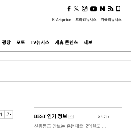
계…'고급 가요'의 주체적
영토
K-Artprice
프라임뉴시스
위클리뉴시스
광장
포토
TV뉴시스
제휴 콘텐츠
제보