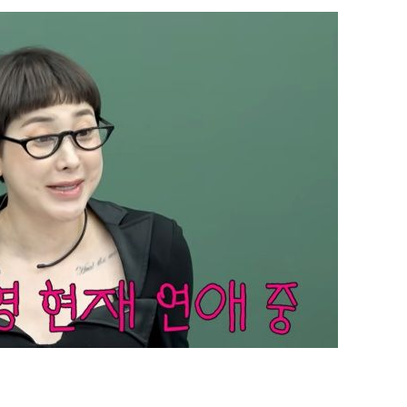
 수용할까
해 불가피"
등 압수수
월 중 예
장
 구축
 마감 다
어려워" 취
무부 대변인