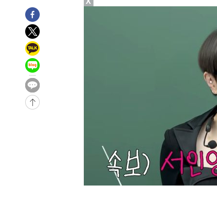
X
-30949초 전 >
"美간섭에 합의 지연"…트럼프, '이란 호르무즈 통제권'
-27469초 전 >
[속보]산업장관 "李정부, 원전 반대 안해…안정 전력 위
-26166초 전 >
[속보]경찰, '홍명보 선임 논란' 대한축구협회·축구회관 
색
-25553초 전 >
[속보]산업장관 "美무역법 제301조 과잉생산 결과 발표 8
상
-25346초 전 >
[속보]코스피 매도사이드카 발동…4%대 급락
-24618초 전 >
[속보]전남광주 초대 시민추천 부시장에 백승주·윤난실
-22179초 전 >
서울 열대야 15일째 지속…비공식 '초열대야' 30도 넘어
-20746초 전 >
[속보]코스닥, 2.15포인트(0.27%) 내린 797.44 출발
-20729초 전 >
[속보]코스피, 119.51포인트(1.81%) 내린 6478.75 개
-17176초 전 >
6월 경상수지 497.3억 달러…두 달 연속 사상 최대
-17127초 전 >
서울 낮 39도 '폭염중대경보'…40도 관측 가능성도
-14489초 전 >
미 워싱턴주 스포캔 시의 통제불능 3개 산불, 방화선 일부
-6662초 전 >
[속보] 호르무즈 해협 이란-오만 협상 기대속 뉴욕증시 혼조
우 0.49%↑
-5017초 전 >
[속보] 이란 대통령 "지금 최고지도자와 소통하기가 매우 
임 3년 인터뷰
2시간 전 >
[속보] "이란-오만, 호르무즈 해협 통행 항로 합의" 이란 외