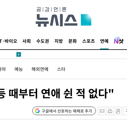
해 불가피"
등 압수수
월 중 예
IT·바이오
사회
수도권
지방
문화
스포츠
연예
장
라마
예능
해외연예
스타
 구축
 때부터 연애 쉰 적 없다"
 마감 다
어려워" 취
무부 대변인
구글에서 선호하는 매체로 추가
꺾인다"
 위협"