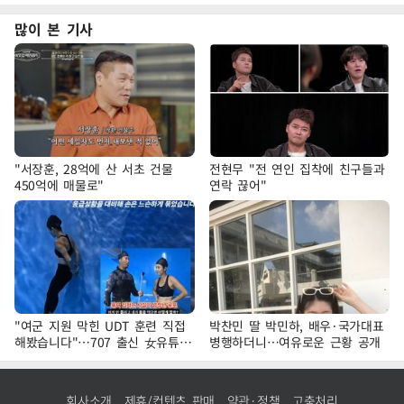
많이 본 기사
"서장훈, 28억에 산 서초 건물
전현무 "전 연인 집착에 친구들과
450억에 매물로"
연락 끊어"
"여군 지원 막힌 UDT 훈련 직접
박찬민 딸 박민하, 배우·국가대표
해봤습니다"…707 출신 女유튜버
병행하더니…여유로운 근황 공개
'완벽 소화'
회사소개
제휴/컨텐츠 판매
약관·정책
고충처리