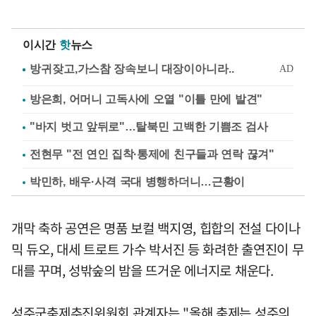
이시간
핫
뉴스
방은희, 어머니 고독사에 오열 "이틀 만에 발견"
"바지 벗고 앞뒤로"…탈북민 고백한 기쁨조 검사
전현무 "전 연인 집착·통제에 친구들과 연락 끊겨"
박민하, 배우·사격 국대 병행하더니…근황이
개막 축하 공연은 명품 보컬 백지영, 힙합의 전설 다이나
믹 듀오, 대세 트로트 가수 박서진 등 화려한 출연진이 무
대를 꾸며, 성밖숲의 밤을 뜨거운 에너지로 채운다.
성주군축제추진위원회 관계자는 "올해 축제는 성주의