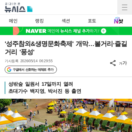
메인
랭킹
섹션
포토
'성주참외&생명문화축제' 개막…볼거리·즐길
거리 '풍성'
기사등록
2026/05/14 06:29:55
가
가
구글에서 선호하는 매체로 추가
성밖숲 일원서 17일까지 열려
초대가수 백지영, 박서진 등 출연