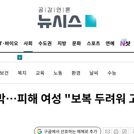
IT·바이오
사회
수도권
지방
문화
스포츠
연예
/보건
복지
교육
노동
환경
날씨
수능
박…피해 여성 "보복 두려워 
구글에서 선호하는 매체로 추가