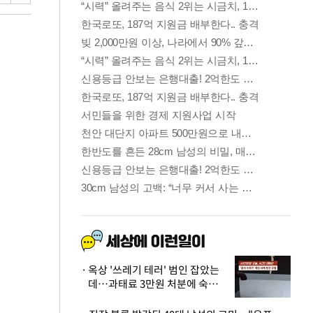
옥상 '쓰레기 테러' 범인 잡았는
데…과태료 3만원 처분에 숙박업
주 허탈