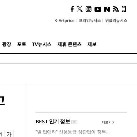
의견, 국토부·LH에 충실히
전달할 것"
K-Artprice
프라임뉴시스
위클리뉴시스
광장
포토
TV뉴시스
제휴 콘텐츠
제보
고