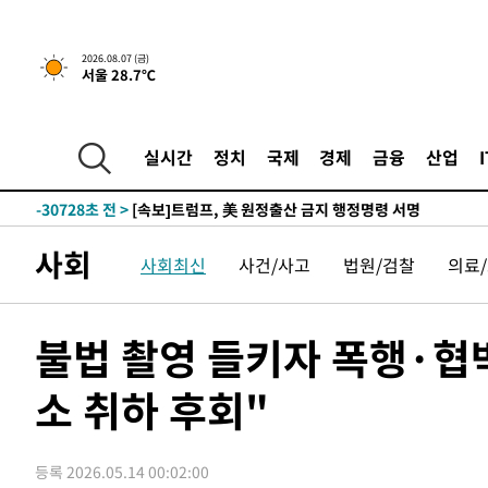
2026.08.07 (금)
서울 28.7℃
-28428초 전 >
[속보] 뉴욕증시, 일제 하락 마감…나스닥 0.06%↓
실시간
정치
국제
경제
금융
산업
-30728초 전 >
[속보]트럼프, 美 원정출산 금지 행정명령 서명
-28428초 전 >
[속보] 뉴욕증시, 일제 하락 마감…나스닥 0.06%↓
-30728초 전 >
[속보]트럼프, 美 원정출산 금지 행정명령 서명
사회
사회최신
사건/사고
법원/검찰
의료
-28428초 전 >
[속보] 뉴욕증시, 일제 하락 마감…나스닥 0.06%↓
불법 촬영 들키자 폭행·협
소 취하 후회"
등록 2026.05.14 00:02:00