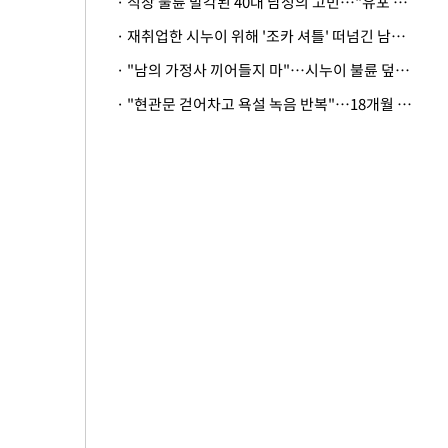
· 직장 불륜 발각된 40대 남성의 고민…"유포 동료 명예훼손·협박죄 고소 가능할까"
· 재취업한 시누이 위해 '조카 셔틀' 떠넘긴 남편…아내 "난 못한다"
· "남의 가정사 끼어들지 마"…시누이 불륜 덮으려는 남편에 억울한 아내
· "현관문 걷어차고 욕설 녹음 반복"…18개월 아기 키우는 집 뒤흔든 '앞집의 비극'