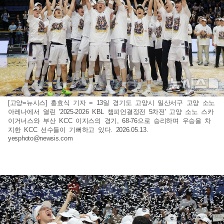
[고양=뉴시스] 홍효식 기자 = 13일 경기도 고양시 일산서구 고양 소노
아레나에서 열린 '2025-2026 KBL 챔피언결정전 5차전' 고양 소노 스카
이거너스와 부산 KCC 이지스의 경기, 68-76으로 승리하며 우승을 차
지한 KCC 선수들이 기뻐하고 있다. 2026.05.13.
yesphoto@newsis.com