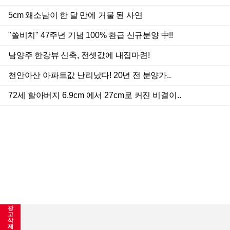
광
고
삭
제