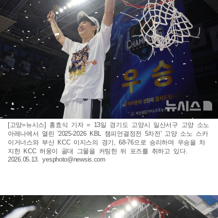
[고양=뉴시스] 홍효식 기자 = 13일 경기도 고양시 일산서구 고양 소노
아레나에서 열린 '2025-2026 KBL 챔피언결정전 5차전' 고양 소노 스카
이거너스와 부산 KCC 이지스의 경기, 68-76으로 승리하며 우승을 차
지한 KCC 허웅이 골대 그물을 커팅한 뒤 포즈를 취하고 있다.
2026.05.13.
yesphoto@newsis.com