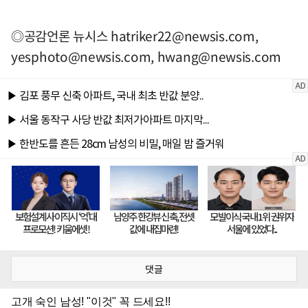
◎공감언론 뉴시스
hatriker22@newsis.com
,
yesphoto@newsis.com
,
hwang@newsis.com
댓글