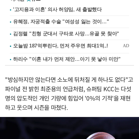
'고지용과 이혼' 의사 허양임, 새 출발했다
유혜정, 자궁적출 수술 "여성성 잃는 것이…"
김정렬 "친형 군대서 구타로 사망…유골 못 찾아"
하리수 "이혼 내가 먼저 제안…아기 못 낳아 미안"
"방심하지만 않는다면 소노에 뒤처질 게 하나도 없다"고
파이널 전 밝힌 최준용의 언급처럼, 슈퍼팀 KCC는 다섯
명의 압도적인 개인 기량에 힘입어 '0%의 기적'을 재현
하고 웃으며 시즌을 마쳤다.