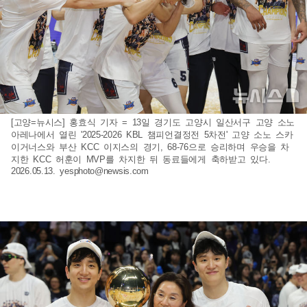
[고양=뉴시스] 홍효식 기자 = 13일 경기도 고양시 일산서구 고양 소노
아레나에서 열린 '2025-2026 KBL 챔피언결정전 5차전' 고양 소노 스카
이거너스와 부산 KCC 이지스의 경기, 68-76으로 승리하며 우승을 차
지한 KCC 허훈이 MVP를 차지한 뒤 동료들에게 축하받고 있다.
2026.05.13.
yesphoto@newsis.com