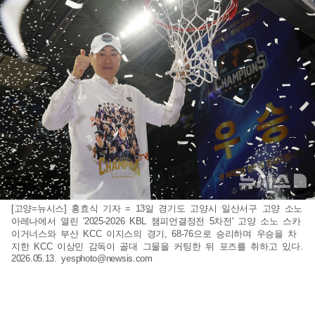
[고양=뉴시스] 홍효식 기자 = 13일 경기도 고양시 일산서구 고양 소노
아레나에서 열린 '2025-2026 KBL 챔피언결정전 5차전' 고양 소노 스카
이거너스와 부산 KCC 이지스의 경기, 68-76으로 승리하며 우승을 차
지한 KCC 이상민 감독이 골대 그물을 커팅한 뒤 포즈를 취하고 있다.
2026.05.13.
yesphoto@newsis.com