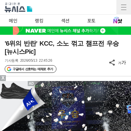
메인
랭킹
섹션
포토
'6위의 반란' KCC, 소노 꺾고 챔프전 우승
[뉴시스Pic]
기사등록
2026/05/13 22:45:26
가
가
구글에서 선호하는 매체로 추가
X