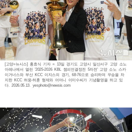
[고양=뉴시스] 홍효식 기자 = 13일 경기도 고양시 일산서구 고양 소노
아레나에서 열린 '2025-2026 KBL 챔피언결정전 5차전' 고양 소노 스카
이거너스와 부산 KCC 이지스의 경기, 68-76으로 승리하며 우승을 차
지한 KCC 허웅-허훈 형제와 어머니 이미수씨가 기념촬영을 하고 있
다. 2026.05.13.
yesphoto@newsis.com