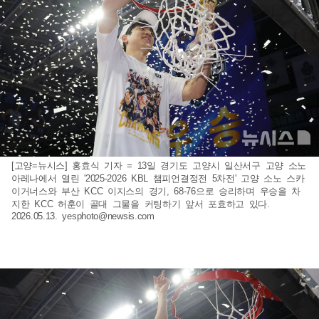
[고양=뉴시스] 홍효식 기자 = 13일 경기도 고양시 일산서구 고양 소노
아레나에서 열린 '2025-2026 KBL 챔피언결정전 5차전' 고양 소노 스카
이거너스와 부산 KCC 이지스의 경기, 68-76으로 승리하며 우승을 차
지한 KCC 허훈이 골대 그물을 커팅하기 앞서 포효하고 있다.
2026.05.13.
yesphoto@newsis.com