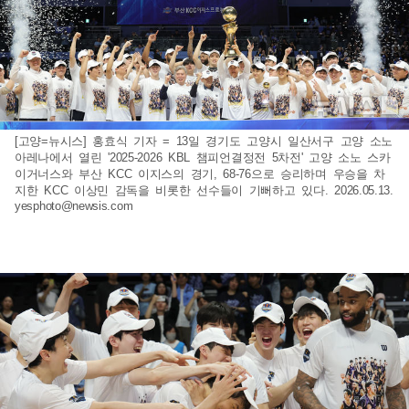
[고양=뉴시스] 홍효식 기자 = 13일 경기도 고양시 일산서구 고양 소노
아레나에서 열린 '2025-2026 KBL 챔피언결정전 5차전' 고양 소노 스카
이거너스와 부산 KCC 이지스의 경기, 68-76으로 승리하며 우승을 차
지한 KCC 이상민 감독을 비롯한 선수들이 기뻐하고 있다. 2026.05.13.
yesphoto@newsis.com