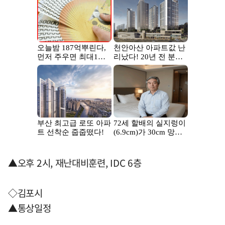
▲오후 2시, 재난대비훈련, IDC 6층
◇김포시
▲통상일정