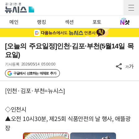
메인
랭킹
섹션
포토
[오늘의 주요일정]인천·김포·부천(5월14일 목
요일)
기사등록
2026/05/14 05:00:00
가
가
구글에서 선호하는 매체로 추가
[인천·김포·부천=뉴시스]
◇인천시
▲오전 10시30분, 제25회 식품안전의 날 행사, 애뜰광
장