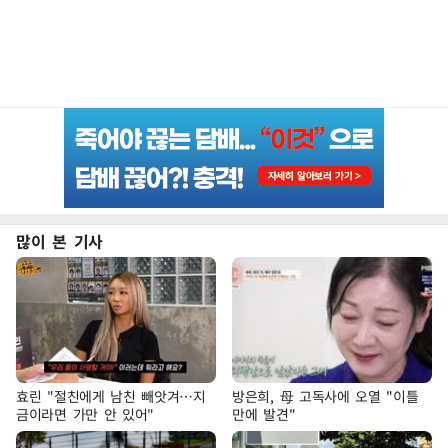
많이 본 기사
효린 "절친에게 남친 빼앗겨…지
방은희, 母 고독사에 오열 "이틀
금이라면 가만 안 있어"
만에 발견"