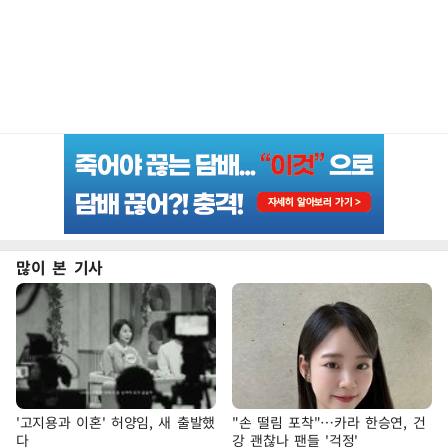
많이 본 기사
'고지용과 이혼' 허양임, 새 출발했
"손 떨림 포착"…카라 한승연, 건
다
강 괜찮나 팬들 '걱정'