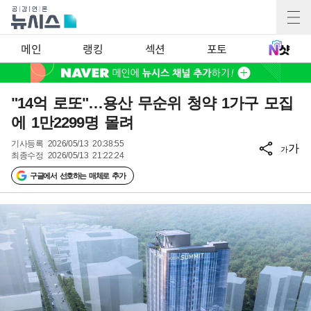
메인
랭킹
섹션
포토
"14억 로또"…용산 무순위 청약 1가구 모집
에 1만2299명 몰려
기사등록
2026/05/13 20:38:55
가
가
최종수정
2026/05/13 21:22:24
구글에서 선호하는 매체로 추가