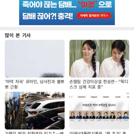
많이 본 기사
'마약 자숙' 유아인, 남사친과 볼뽀
손떨림 건강이상설 한승연…"목디
뽀 근황
스크 심해 치료 중"
기름값 뛰자 친환경차 인기↑…변
[단독]대통령기록관, '尹 추가' 홈