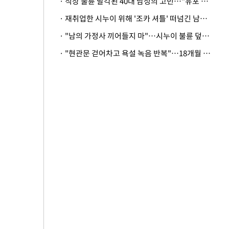
· 직장 불륜 발각된 40대 남성의 고민…"유포 동료 명예훼손·협박죄 고소 가능할까"
· 재취업한 시누이 위해 '조카 셔틀' 떠넘긴 남편…아내 "난 못한다"
· "남의 가정사 끼어들지 마"…시누이 불륜 덮으려는 남편에 억울한 아내
· "현관문 걷어차고 욕설 녹음 반복"…18개월 아기 키우는 집 뒤흔든 '앞집의 비극'