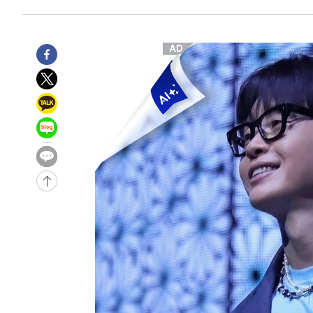
1시간 전 >
[속보]종합특검, 대검 추가 압수수색…내란 중요임무종사 혐
2시간 전 >
[속보]코스닥, 800p 회복…0.26% 오른 801.67 마감
2시간 전 >
[속보]코스피, 301.88포인트(4.58%) 내린 6296.38 마감
2시간 전 >
[속보]원·달러 환율, 0.7원 내린 1423.8원 마감
3시간 전 >
"여기 떨어졌다"…다누리, 스페이스X 로켓 달 충돌 흔적 포착
4시간 전 >
손흥민, 5경기 연속골 실패…LAFC는 승부차기 끝 과달라하라
6시간 전 >
내일까지 39도 '펄펄'…기상청 "태풍 지나며 폭염 잠시 꺾인
-15029초 전 >
'월드컵 탈락 후폭풍' 축구협회…11시간 걸린 초유의 압
합)
-14465초 전 >
[속보] 뉴욕증시, 혼조 출발…나스닥 0.3%↓, 다우 0.1
-13258초 전 >
축구협회, 15년 전 심판 성 접대 파문에 "현재는 내부 지
-11943초 전 >
경찰, '홍명보는 2순위' 결론냈던 스포츠윤리센터도 압
41분 전 >
[속보]합참 "北 발사체는 단거리탄도미사일…감시·경계태세 
45분 전 >
日방위성, 北이 동해로 쏜 발사체는 탄도미사일 가능성
1시간 전 >
[속보] SKT, 에이닷 서비스 장애 발생…"원인 파악 중"
1시간 전 >
[속보]합참 "북, 동해상으로 미상 발사체 발사"
1시간 전 >
'낮 최고 39도' 불볕더위…한밤 열대야도 계속[내일날씨]