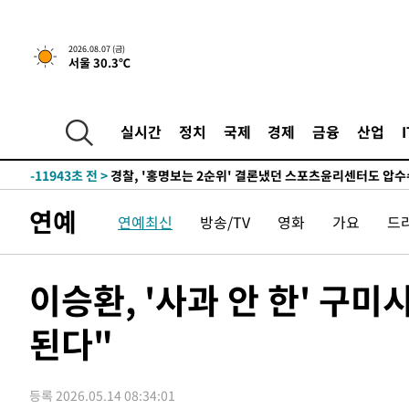
2026.08.07 (금)
서울 30.3℃
6시간 전 >
내일까지 39도 '펄펄'…기상청 "태풍 지나며 폭염 잠시 꺾인
-15029초 전 >
'월드컵 탈락 후폭풍' 축구협회…11시간 걸린 초유의 압
합)
-14465초 전 >
[속보] 뉴욕증시, 혼조 출발…나스닥 0.3%↓, 다우 0.1
실시간
정치
국제
경제
금융
산업
-13258초 전 >
축구협회, 15년 전 심판 성 접대 파문에 "현재는 내부 지
-11943초 전 >
경찰, '홍명보는 2순위' 결론냈던 스포츠윤리센터도 압
41분 전 >
[속보]합참 "北 발사체는 단거리탄도미사일…감시·경계태세 
연예
연예최신
방송/TV
영화
가요
드
45분 전 >
日방위성, 北이 동해로 쏜 발사체는 탄도미사일 가능성
1시간 전 >
[속보] SKT, 에이닷 서비스 장애 발생…"원인 파악 중"
1시간 전 >
[속보]합참 "북, 동해상으로 미상 발사체 발사"
이승환, '사과 안 한' 구미
1시간 전 >
'낮 최고 39도' 불볕더위…한밤 열대야도 계속[내일날씨]
된다"
1시간 전 >
[속보]7~9일 프로야구 3연전도 폭염 취소…11일 재개
1시간 전 >
"韓 외환시장 개입 관측 배경엔 美의 대한국 무역적자 있어"
1시간 전 >
'월드컵 탈락 후폭풍' 축구협회…초유의 압수수색에 '충격·당
등록 2026.05.14 08:34:01
1시간 전 >
서울 낮 37.9도, 올여름 최고치 경신…영등포 순간 '40도'