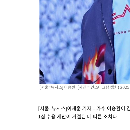
1시간 전 >
[속보]7~9일 프로야구 3연전도 폭염 취소…11일 재개
1시간 전 >
"韓 외환시장 개입 관측 배경엔 美의 대한국 무역적자 있어"
1시간 전 >
'월드컵 탈락 후폭풍' 축구협회…초유의 압수수색에 '충격·당
1시간 전 >
서울 낮 37.9도, 올여름 최고치 경신…영등포 순간 '40도'
1시간 전 >
[속보]종합특검, 대검 추가 압수수색…내란 중요임무종사 혐
2시간 전 >
[속보]코스닥, 800p 회복…0.26% 오른 801.67 마감
2시간 전 >
[속보]코스피, 301.88포인트(4.58%) 내린 6296.38 마감
2시간 전 >
[속보]원·달러 환율, 0.7원 내린 1423.8원 마감
3시간 전 >
"여기 떨어졌다"…다누리, 스페이스X 로켓 달 충돌 흔적 포착
4시간 전 >
손흥민, 5경기 연속골 실패…LAFC는 승부차기 끝 과달라하라
[서울=뉴시스] 이승환. (사진 = 인스타그램 캡처) 2025.
6시간 전 >
내일까지 39도 '펄펄'…기상청 "태풍 지나며 폭염 잠시 꺾인
[서울=뉴시스]이재훈 기자 = 가수 이승환이 
1심 수용 제안이 거절된 데 따른 조치다.