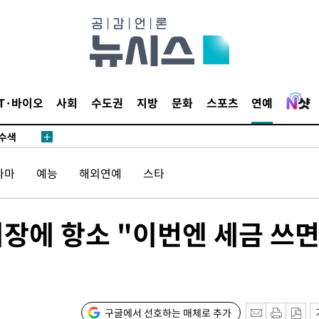
다"
수수색(종
4%↑
IT·바이오
사회
수도권
지방
문화
스포츠
연예
침 준수"
수수색
강화"
라마
예능
해외연예
스타
시장에 항소 "이번엔 세금 쓰면
황'
구글에서 선호하는 매체로 추가