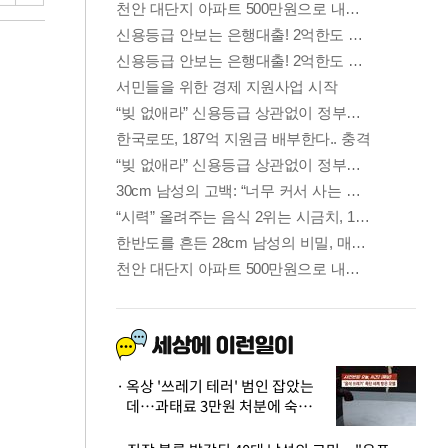
옥상 '쓰레기 테러' 범인 잡았는
데…과태료 3만원 처분에 숙박업
주 허탈