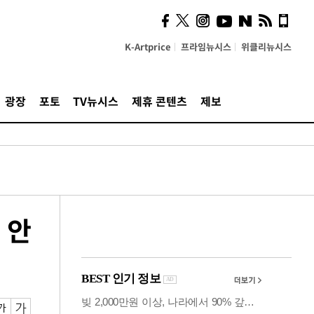
의견, 국토부·LH에 충실히
전달할 것"
K-Artprice
프라임뉴시스
위클리뉴시스
광장
포토
TV뉴시스
제휴 콘텐츠
제보
 안