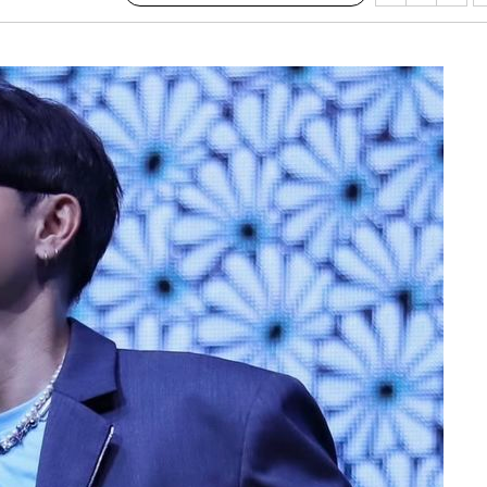
의
 격파
다"
수수색(종
4%↑
침 준수"
수수색
강화"