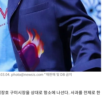
황'
의
 격파
03.04.
photo@newsis.com
*재판매 및 DB 금지
다"
김장호 구미시장을 상대로 항소에 나선다. 사과를 전제로 한