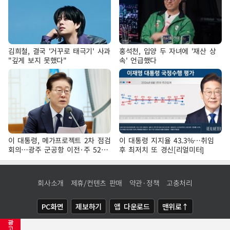
김희철, 결국 '거꾸로 태극기' 사과
홍석천, 입양 두 자녀에 '재산 상
"깊게 보지 못했다"
속' 언급했다
이 대통령, 메가프로젝트 2차 점검
이 대통령 지지율 43.3%…취임
회의…광주 군공항 이전·주 52시
후 최저치 또 경신[리얼미터]
간 예외 등 논의
회사소개
제휴/컨텐츠 판매
약관·정책
고충처리
PC화면
제보하기
앱 다운로드
맨위로↑
광
COPYRIGHTⓒ
NEWSIS
ALL RIGHTS RESERVED.
고