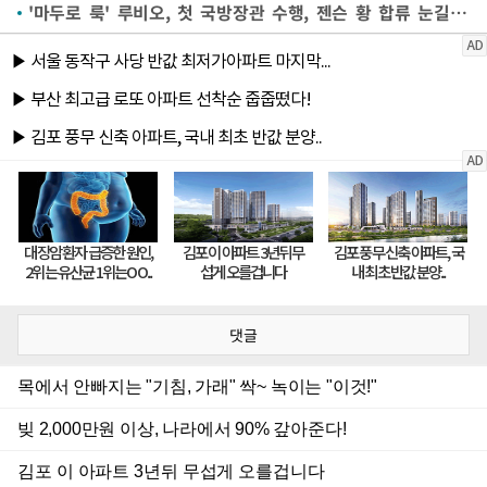
'마두로 룩' 루비오, 첫 국방장관 수행, 젠슨 황 합류 눈길[미중정상회담]
댓글