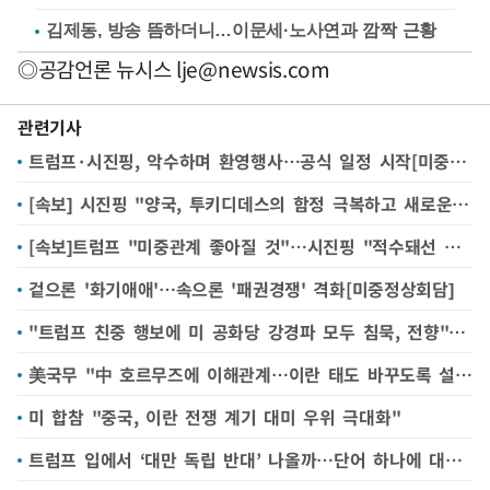
김제동, 방송 뜸하더니…이문세·노사연과 깜짝 근황
◎공감언론 뉴시스
lje@newsis.com
관련기사
트럼프·시진핑, 악수하며 환영행사…공식 일정 시작[미중정상회담]
[속보] 시진핑 "양국, 투키디데스의 함정 극복하고 새로운 길 개척해야"
[속보]트럼프 "미중관계 좋아질 것"…시진핑 "적수돼선 안돼"
겉으론 '화기애애'…속으론 '패권경쟁' 격화[미중정상회담]
"트럼프 친중 행보에 미 공화당 강경파 모두 침묵, 전향"[미중 정상회담]
美국무 "中 호르무즈에 이해관계…이란 태도 바꾸도록 설득해야"
미 합참 "중국, 이란 전쟁 계기 대미 우위 극대화"
트럼프 입에서 ‘대만 독립 반대’ 나올까…단어 하나에 대만·동맹국도 긴장