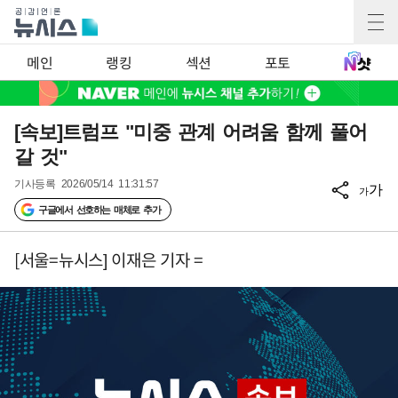
메인
랭킹
섹션
포토
[속보]트럼프 "미중 관계 어려움 함께 풀어
갈 것"
기사등록
2026/05/14 11:31:57
가
가
구글에서 선호하는 매체로 추가
[서울=뉴시스] 이재은 기자 =