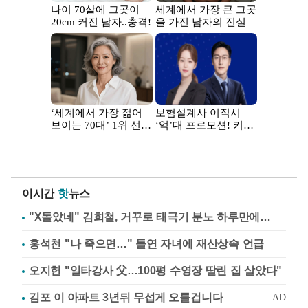
이시간
핫
뉴스
"X돌았네" 김희철, 거꾸로 태극기 분노 하루만에…
홍석천 "나 죽으면…" 돌연 자녀에 재산상속 언급
오지헌 "일타강사 父…100평 수영장 딸린 집 살았다"