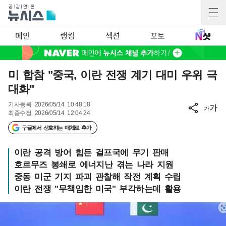
메인
랭킹
섹션
포토
미 합참 "중국, 이란 전쟁 계기 대미 우위 극
대화"
기사등록
2026/05/14 10:48:18
가
가
최종수정
2026/05/14 12:04:24
구글에서 선호하는 매체로 추가
이란 공격 방어 힘든 걸프국에 무기 판매
호르무즈 봉쇄로 에너지난 겪는 나라 지원
중동 미군 기지 파괴 관찰해 작전 계획 수립
이란 전쟁 "무책임한 미국" 부각하는데 활용