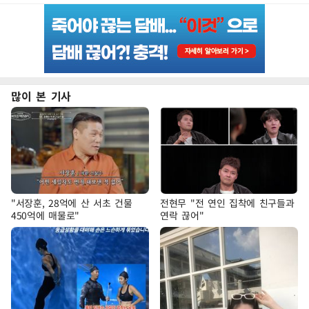
많이 본 기사
"서장훈, 28억에 산 서초 건물
전현무 "전 연인 집착에 친구들과
450억에 매물로"
연락 끊어"