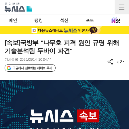
메인
랭킹
섹션
포토
[속보]국방부 "나무호 피격 원인 규명 위해
기술분석팀 두바이 파견"
기사등록
2026/05/14 10:34:44
가
가
구글에서 선호하는 매체로 추가