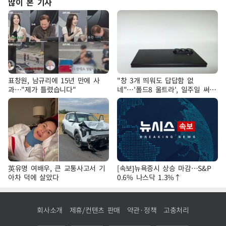
많이 본 기사
표창원, 남규리에 15년 만에 사
"창 3개 띄워도 답답함 없
과…"제가 틀렸습니다"
네"…'폴드8 울트라', 일주일 써보
니
英유명 여배우, 큰 교통사고서 기
[속보]뉴욕증시 상승 마감…S&P
아차 덕에 살았다
0.6% 나스닥 1.3%↑
회사소개
제휴/컨텐츠 판매
약관·정책
고충처리