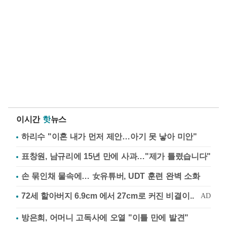
이시간
핫
뉴스
하리수 "이혼 내가 먼저 제안…아기 못 낳아 미안"
표창원, 남규리에 15년 만에 사과…"제가 틀렸습니다"
손 묶인채 물속에… 女유튜버, UDT 훈련 완벽 소화
방은희, 어머니 고독사에 오열 "이틀 만에 발견"