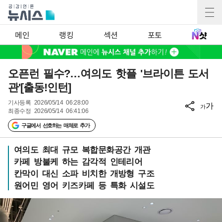
메인
랭킹
섹션
포토
오픈런 필수?…여의도 핫플 '브라이튼 도서
관'[출동!인턴]
기사등록
2026/05/14 06:28:00
가
가
최종수정
2026/05/14 06:41:06
구글에서 선호하는 매체로 추가
여의도 최대 규모 복합문화공간 개관
카페 방불케 하는 감각적 인테리어
칸막이 대신 소파 비치한 개방형 구조
원어민 영어 키즈카페 등 특화 시설도