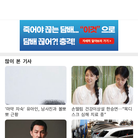
많이 본 기사
'마약 자숙' 유아인, 남사친과 볼뽀
손떨림 건강이상설 한승연…"목디
뽀 근황
스크 심해 치료 중"