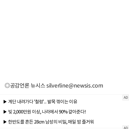
◎공감언론 뉴시스
silverline@newsis.com