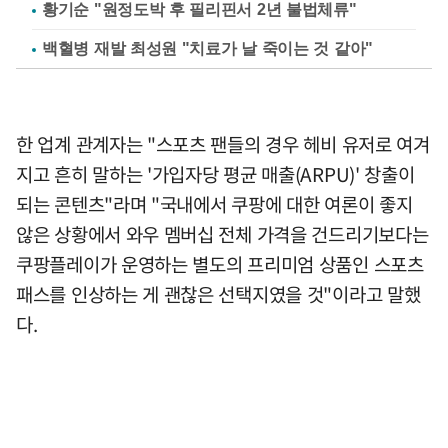
황기순 "원정도박 후 필리핀서 2년 불법체류"
백혈병 재발 최성원 "치료가 날 죽이는 것 같아"
한 업계 관계자는 "스포츠 팬들의 경우 헤비 유저로 여겨
지고 흔히 말하는 '가입자당 평균 매출(ARPU)' 창출이
되는 콘텐츠"라며 "국내에서 쿠팡에 대한 여론이 좋지
않은 상황에서 와우 멤버십 전체 가격을 건드리기보다는
쿠팡플레이가 운영하는 별도의 프리미엄 상품인 스포츠
패스를 인상하는 게 괜찮은 선택지였을 것"이라고 말했
다.