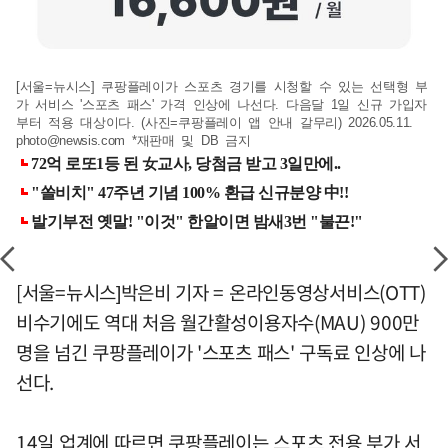
[서울=뉴시스] 쿠팡플레이가 스포츠 경기를 시청할 수 있는 선택형 부
가 서비스 '스포츠 패스' 가격 인상에 나선다. 다음달 1일 신규 가입자
부터 적용 대상이다. (사진=쿠팡플레이 앱 안내 갈무리) 2026.05.11.
photo@newsis.com
*재판매 및 DB 금지
[서울=뉴시스]박은비 기자 = 온라인동영상서비스(OTT)
비수기에도 역대 처음 월간활성이용자수(MAU) 900만
명을 넘긴 쿠팡플레이가 '스포츠 패스' 구독료 인상에 나
선다.
14일 업계에 따르면 쿠팡플레이는 스포츠 전용 부가 서