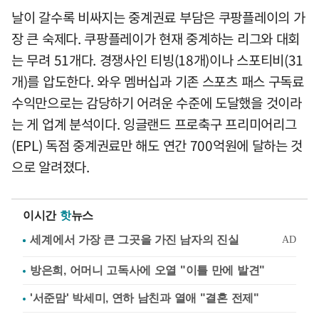
날이 갈수록 비싸지는 중계권료 부담은 쿠팡플레이의 가
장 큰 숙제다. 쿠팡플레이가 현재 중계하는 리그와 대회
는 무려 51개다. 경쟁사인 티빙(18개)이나 스포티비(31
개)를 압도한다. 와우 멤버십과 기존 스포츠 패스 구독료
수익만으로는 감당하기 어려운 수준에 도달했을 것이라
는 게 업계 분석이다. 잉글랜드 프로축구 프리미어리그
(EPL) 독점 중계권료만 해도 연간 700억원에 달하는 것
으로 알려졌다.
이시간
핫
뉴스
방은희, 어머니 고독사에 오열 "이틀 만에 발견"
'서준맘' 박세미, 연하 남친과 열애 "결혼 전제"