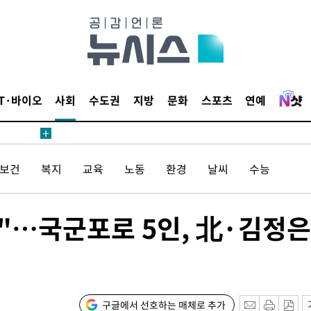
IT·바이오
사회
수도권
지방
문화
스포츠
연예
/보건
복지
교육
노동
환경
날씨
수능
"…국군포로 5인, 北·김정은
구글에서 선호하는 매체로 추가