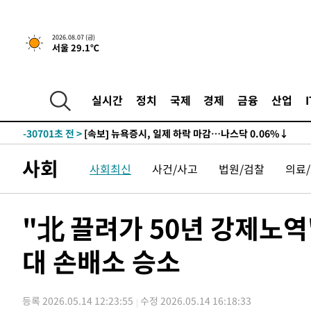
2026.08.07 (금)
서울 29.1℃
실시간
정치
국제
경제
금융
산업
-30701초 전 >
[속보] 뉴욕증시, 일제 하락 마감…나스닥 0.06%↓
사회
사회최신
사건/사고
법원/검찰
의료
"北 끌려가 50년 강제노역
대 손배소 승소
등록 2026.05.14 12:23:55
수정 2026.05.14 16:18:33