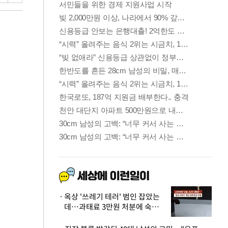
옥상 '쓰레기 테러' 범인 잡았는
데…과태료 3만원 처분에 숙박업
주 허탈