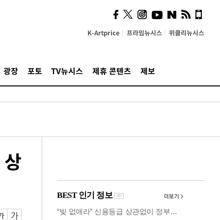
의견, 국토부·LH에 충실히
전달할 것"
K-Artprice
프라임뉴시스
위클리뉴시스
광장
포토
TV뉴시스
제휴 콘텐츠
제보
 상