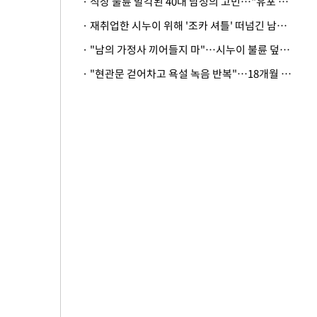
· 직장 불륜 발각된 40대 남성의 고민…"유포 동료 명예훼손·협박죄 고소 가능할까"
· 재취업한 시누이 위해 '조카 셔틀' 떠넘긴 남편…아내 "난 못한다"
· "남의 가정사 끼어들지 마"…시누이 불륜 덮으려는 남편에 억울한 아내
· "현관문 걷어차고 욕설 녹음 반복"…18개월 아기 키우는 집 뒤흔든 '앞집의 비극'