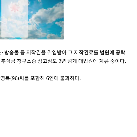
물·방송물 등 저작권을 위임받아 그 저작권료를 법원에 공탁
추심금 청구소송 상고심도 2년 넘게 대법원에 계류 중이다.
Mute
영복(96)씨를 포함해 6인에 불과하다.