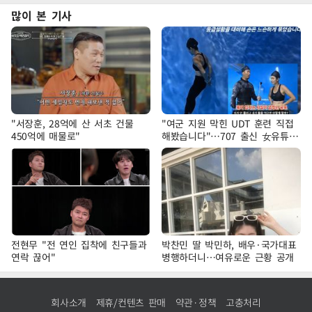
많이 본 기사
"서장훈, 28억에 산 서초 건물
"여군 지원 막힌 UDT 훈련 직접
450억에 매물로"
해봤습니다"…707 출신 女유튜버
'완벽 소화'
전현무 "전 연인 집착에 친구들과
박찬민 딸 박민하, 배우·국가대표
연락 끊어"
병행하더니…여유로운 근황 공개
회사소개
제휴/컨텐츠 판매
약관·정책
고충처리