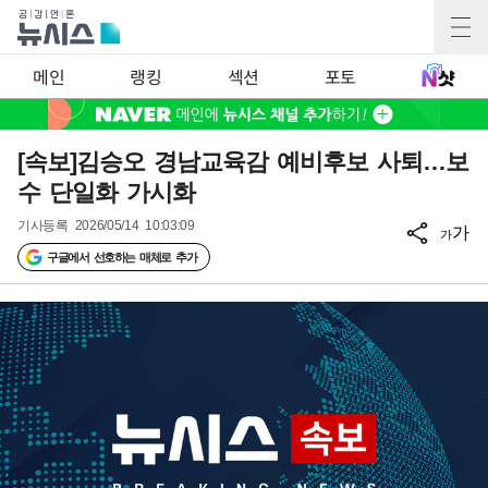
메인
랭킹
섹션
포토
[속보]김승오 경남교육감 예비후보 사퇴…보
수 단일화 가시화
기사등록
2026/05/14 10:03:09
가
가
구글에서 선호하는 매체로 추가