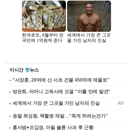
이시간
핫
뉴스
"서장훈, 28억에 산 서초 건물 450억에 매물로"
방은희, 어머니 고독사에 오열 "이틀 만에 발견"
응팔 최성원, 백혈병 재발…"죽게 하려는건가"
홍서범♥조갑경, 아들 불륜 사과 후 근황