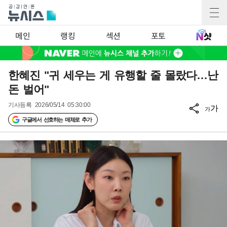
메인
랭킹
섹션
포토
한혜진 "귀 세우는 게 유행할 줄 몰랐다…난
돈 벌어"
기사등록
2026/05/14 05:30:00
가
가
구글에서 선호하는 매체로 추가