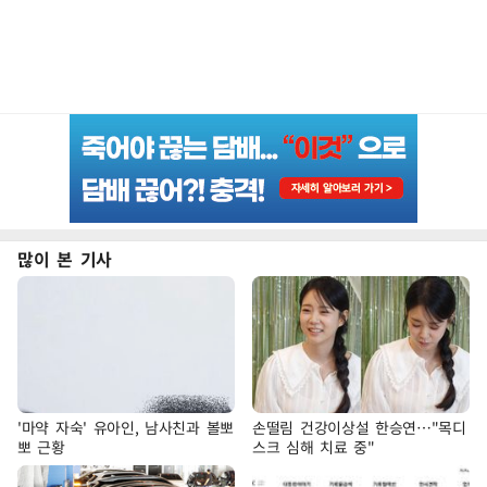
많이 본 기사
'마약 자숙' 유아인, 남사친과 볼뽀
손떨림 건강이상설 한승연…"목디
뽀 근황
스크 심해 치료 중"