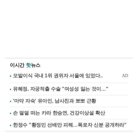
이시간
핫
뉴스
유혜정, 자궁적출 수술 "여성성 잃는 것이…"
'마약 자숙' 유아인, 남사친과 뽀뽀 근황
손 덜덜 떠는 카라 한승연, 건강이상설 확산
한정수 "황정민 선배만 피해…폭로자 신분 공개하라"