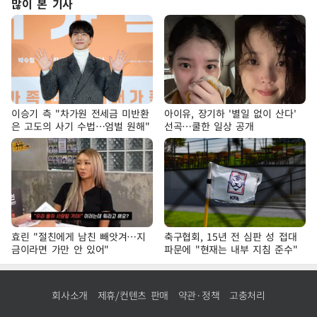
많이 본 기사
이승기 측 "차가원 전세금 미반환
아이유, 장기하 '별일 없이 산다'
은 고도의 사기 수법…엄벌 원해"
선곡…쿨한 일상 공개
효린 "절친에게 남친 빼앗겨…지
축구협회, 15년 전 심판 성 접대
금이라면 가만 안 있어"
파문에 "현재는 내부 지침 준수"
회사소개
제휴/컨텐츠 판매
약관·정책
고충처리