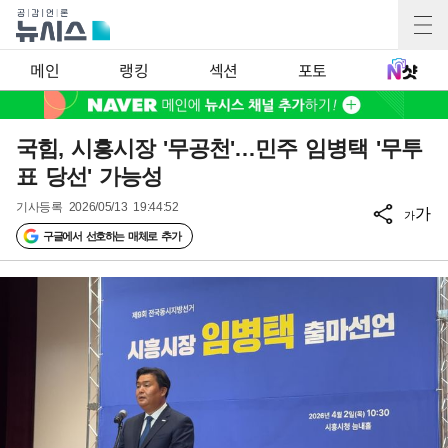
메인
랭킹
섹션
포토
국힘, 시흥시장 '무공천'…민주 임병택 '무투
표 당선' 가능성
기사등록
2026/05/13 19:44:52
가
가
구글에서 선호하는 매체로 추가