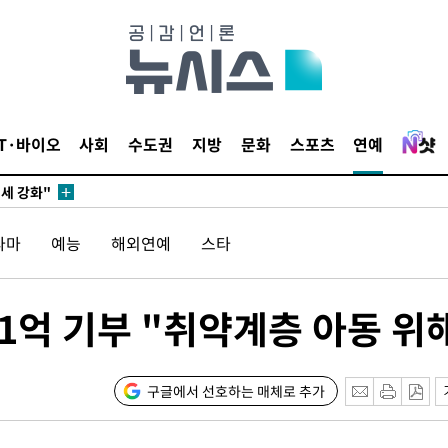
다"
수수색(종
4%↑
침 준수"
IT·바이오
사회
수도권
지방
문화
스포츠
연예
수수색
세 강화"
라마
예능
해외연예
스타
1억 기부 "취약계층 아동 위
"
·당황'
구글에서 선호하는 매체로 추가
혐의