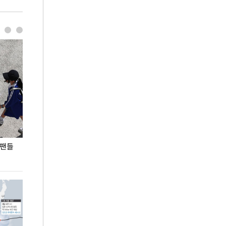
 팬들
이 대통령, '청년 대책 속도 높여야…폭염 문제도
입추 코앞인데 전
총력 대응'