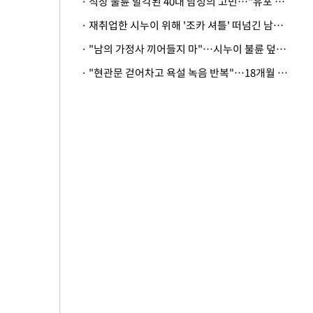
· 직장 불륜 발각된 40대 남성의 고민…"유포 동료 명예훼손·협박죄 고소 가능할까"
· 재취업한 시누이 위해 '조카 셔틀' 떠넘긴 남편…아내 "난 못한다"
· "남의 가정사 끼어들지 마"…시누이 불륜 덮으려는 남편에 억울한 아내
· "현관문 걷어차고 욕설 녹음 반복"…18개월 아기 키우는 집 뒤흔든 '앞집의 비극'