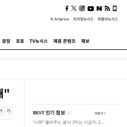
의견, 국토부·LH에 충실히
전달할 것"
K-Artprice
프라임뉴시스
위클리뉴시스
광장
포토
TV뉴시스
제휴 콘텐츠
제보
해"