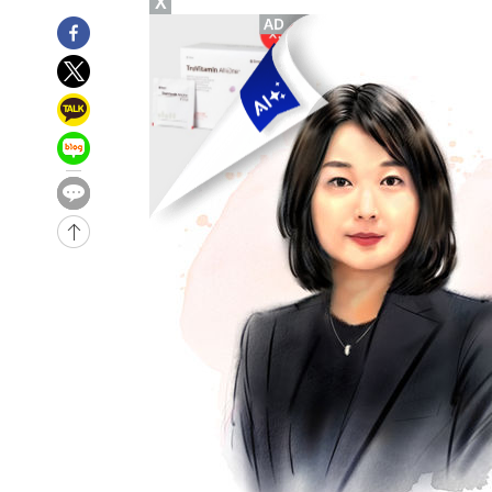
X
31분 전 >
[속보]코스닥, 800p 회복…0.26% 오른 801.67 마감
32분 전 >
[속보]코스피, 301.88포인트(4.58%) 내린 6296.38 마감
34분 전 >
[속보]원·달러 환율, 0.7원 내린 1423.8원 마감
1시간 전 >
"여기 떨어졌다"…다누리, 스페이스X 로켓 달 충돌 흔적 포착
2시간 전 >
손흥민, 5경기 연속골 실패…LAFC는 승부차기 끝 과달라하라
4시간 전 >
내일까지 39도 '펄펄'…기상청 "태풍 지나며 폭염 잠시 꺾인
-23701초 전 >
'월드컵 탈락 후폭풍' 축구협회…11시간 걸린 초유의 압
합)
-23137초 전 >
[속보] 뉴욕증시, 혼조 출발…나스닥 0.3%↓, 다우 0.1
-21930초 전 >
축구협회, 15년 전 심판 성 접대 파문에 "현재는 내부 지
-20615초 전 >
경찰, '홍명보는 2순위' 결론냈던 스포츠윤리센터도 압
-6211초 전 >
[속보]합참 "北 발사체는 단거리탄도미사일…감시·경계태
-5959초 전 >
日방위성, 北이 동해로 쏜 발사체는 탄도미사일 가능성
-4389초 전 >
[속보] SKT, 에이닷 서비스 장애 발생…"원인 파악 중"
-3795초 전 >
[속보]합참 "북, 동해상으로 미상 발사체 발사"
-3191초 전 >
'낮 최고 39도' 불볕더위…한밤 열대야도 계속[내일날씨]
-3150초 전 >
[속보]7~9일 프로야구 3연전도 폭염 취소…11일 재개