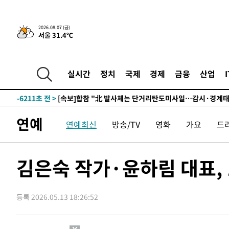
4시간 전 >
내일까지 39도 '펄펄'…기상청 "태풍 지나며 폭염 잠시 꺾인
2026.08.07 (금)
서울 31.4℃
-23701초 전 >
'월드컵 탈락 후폭풍' 축구협회…11시간 걸린 초유의 압
합)
-23137초 전 >
[속보] 뉴욕증시, 혼조 출발…나스닥 0.3%↓, 다우 0.1
-21930초 전 >
축구협회, 15년 전 심판 성 접대 파문에 "현재는 내부 지
실시간
정치
국제
경제
금융
산업
-20615초 전 >
경찰, '홍명보는 2순위' 결론냈던 스포츠윤리센터도 압
-6211초 전 >
[속보]합참 "北 발사체는 단거리탄도미사일…감시·경계태
-5959초 전 >
日방위성, 北이 동해로 쏜 발사체는 탄도미사일 가능성
연예
연예최신
방송/TV
영화
가요
드
-4389초 전 >
[속보] SKT, 에이닷 서비스 장애 발생…"원인 파악 중"
-3795초 전 >
[속보]합참 "북, 동해상으로 미상 발사체 발사"
-3191초 전 >
'낮 최고 39도' 불볕더위…한밤 열대야도 계속[내일날씨]
김은숙 작가·윤하림 대표, 
-3150초 전 >
[속보]7~9일 프로야구 3연전도 폭염 취소…11일 재개
-2812초 전 >
"韓 외환시장 개입 관측 배경엔 美의 대한국 무역적자 있어
등록 2026.05.13 18:26:52
-2639초 전 >
'월드컵 탈락 후폭풍' 축구협회…초유의 압수수색에 '충격
-2479초 전 >
서울 낮 37.9도, 올여름 최고치 경신…영등포 순간 '40도'
-2041초 전 >
[속보]종합특검, 대검 추가 압수수색…내란 중요임무종사 