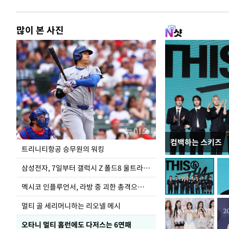
많이 본 사진
컴백하는 스키즈
입추 하루 앞둔 
트리니티항공 승무원의 워킹
폭염
삼성전자, 7일부터 갤럭시 Z 폴드8 울트라·폴드8·플립8 출시
멕시코 인플루언서, 라방 중 괴한 총격으로 사망
멀티 골 세리머니하는 리오넬 메시
오타니 멀티 홈런에도 다저스는 6연패