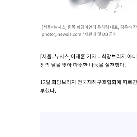
-2812초 전 >
"韓 외환시장 개입 관측 배경엔 美의 대한국 무역적자 있어
-2639초 전 >
'월드컵 탈락 후폭풍' 축구협회…초유의 압수수색에 '충격
-2479초 전 >
서울 낮 37.9도, 올여름 최고치 경신…영등포 순간 '40도'
[서울=뉴시스] 왼쪽 화담이엔티 윤하림 대표, 김은숙 작가
-2041초 전 >
[속보]종합특검, 대검 추가 압수수색…내란 중요임무종사 
photo@newsis.com
*재판매 및 DB 금지
31분 전 >
[속보]코스닥, 800p 회복…0.26% 오른 801.67 마감
32분 전 >
[속보]코스피, 301.88포인트(4.58%) 내린 6296.38 마감
[서울=뉴시스]이재훈 기자 = 희망브리지 아
34분 전 >
[속보]원·달러 환율, 0.7원 내린 1423.8원 마감
정의 달을 맞아 따뜻한 나눔을 실천했다.
1시간 전 >
"여기 떨어졌다"…다누리, 스페이스X 로켓 달 충돌 흔적 포착
2시간 전 >
손흥민, 5경기 연속골 실패…LAFC는 승부차기 끝 과달라하라
13일 희망브리지 전국재해구호협회에 따르면,
4시간 전 >
내일까지 39도 '펄펄'…기상청 "태풍 지나며 폭염 잠시 꺾인
부했다.