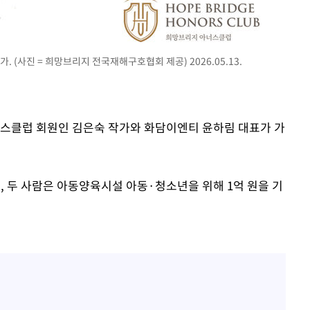
"
·당황'
. (사진 = 희망브리지 전국재해구호협회 제공) 2026.05.13.
혐의
너스클럽 회원인 김은숙 작가와 화담이엔티 윤하림 대표가 가
 격파
 두 사람은 아동양육시설 아동·청소년을 위해 1억 원을 기
다"