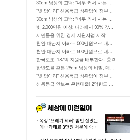
옥상 '쓰레기 테러' 범인 잡았는
데…과태료 3만원 처분에 숙박업
주 허탈