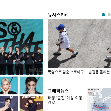
뉴시스Pic
전남광주… 열화상 카메라에 담긴
폭염으로 멈춘 프로야구… 발걸음 돌리는
그래픽뉴스
태풍 '돌핀' 예상 이동
경로