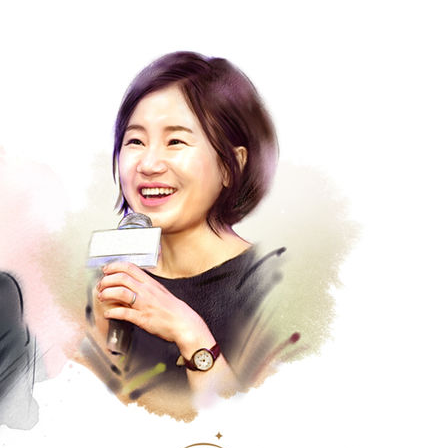
 격파
다"
수수색(종
4%↑
침 준수"
수수색
세 강화"