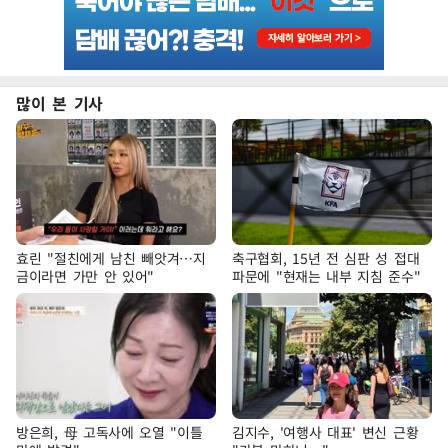
많이 본 기사
효린 "절친에게 남친 빼앗겨…지
축구협회, 15년 전 심판 성 접대
금이라면 가만 안 있어"
파문에 "현재는 내부 지침 준수"
방은희, 母 고독사에 오열 "이틀
김지수, '여행사 대표' 변신 근황