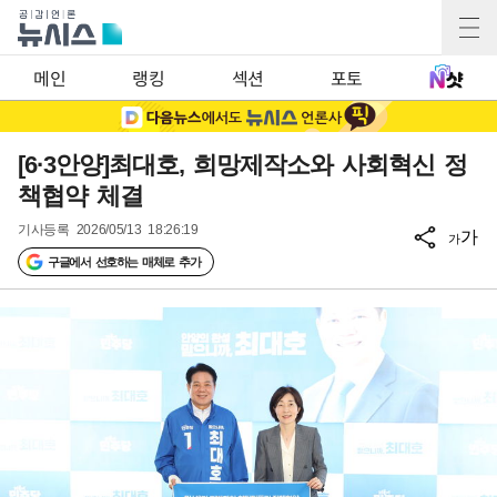
메인
랭킹
섹션
포토
[6·3안양]최대호, 희망제작소와 사회혁신 정
책협약 체결
기사등록
2026/05/13 18:26:19
가
가
구글에서 선호하는 매체로 추가