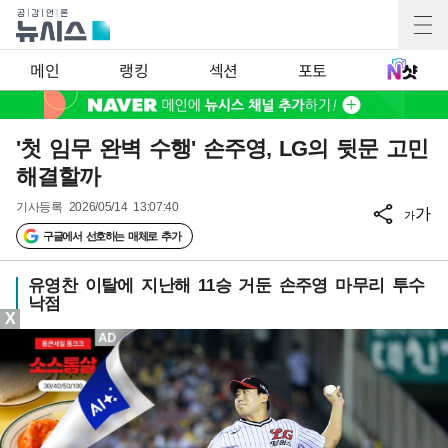
메인
랭킹
섹션
포토
'첫 임무 완벽 수행' 손주영, LG의 뒷문 고민
해결할까
기사등록
2026/05/14 13:07:40
가
가
구글에서 선호하는 매체로 추가
유영찬 이탈에 지난해 11승 거둔 손주영 마무리 투수
낙점
X