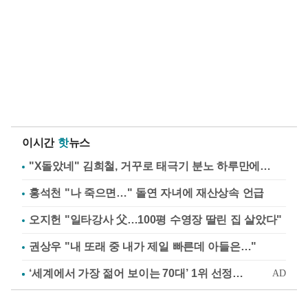
이시간
핫
뉴스
"X돌았네" 김희철, 거꾸로 태극기 분노 하루만에…
홍석천 "나 죽으면…" 돌연 자녀에 재산상속 언급
오지헌 "일타강사 父…100평 수영장 딸린 집 살았다"
권상우 "내 또래 중 내가 제일 빠른데 아들은…"