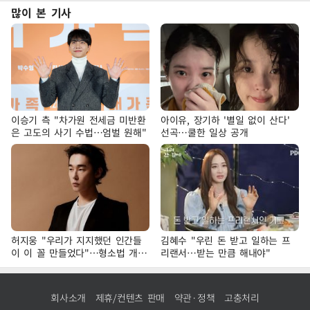
많이 본 기사
이승기 측 "차가원 전세금 미반환
아이유, 장기하 '별일 없이 산다'
은 고도의 사기 수법…엄벌 원해"
선곡…쿨한 일상 공개
허지웅 "우리가 지지했던 인간들
김혜수 "우린 돈 받고 일하는 프
이 이 꼴 만들었다"…형소법 개정
리랜서…받는 만큼 해내야"
에 격한 반응
회사소개
제휴/컨텐츠 판매
약관·정책
고충처리