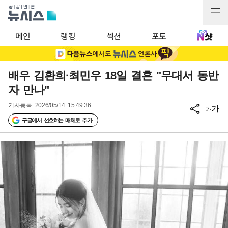
메인
랭킹
섹션
포토
배우 김환희·최민우 18일 결혼 "무대서 동반
자 만나"
기사등록
2026/05/14 15:49:36
가
가
구글에서 선호하는 매체로 추가