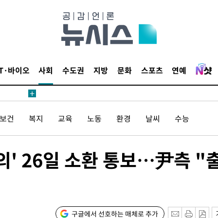
鄭
위해 뛸
승리
내일날씨]
 원해 아
IT·바이오
사회
수도권
지방
문화
스포츠
연예
보
/보건
복지
교육
노동
환경
날씨
수능
의' 26일 소환 통보…尹측 "
계속[다음
"
려 죄송"
구글에서 선호하는 매체로 추가