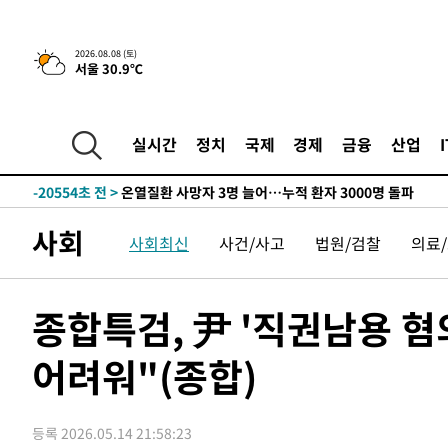
청래 44.56%
-29290초 전 >
[속보]與 대표 경선 제주·인천 당원투표…金 47.75%·
42.08%·宋 10.17%
-28824초 전 >
이강인 "아틀레티코 이적 기뻐…등번호 7번 의미보단 팀 
2026.08.08 (토)
서울 30.9℃
것"
-28759초 전 >
[속보]與 당대표 경선, 제주·인천 권리당원 투표 김민석 
-22533초 전 >
낮 최고 35도 '무더위'…동해안 시간당 30㎜ '강한 비'[
-21803초 전 >
[속보]이강인 "감독님이 원하는 마음 느꼈고, 많은 트로피
실시간
정치
국제
경제
금융
산업
틀레티코 이적"
-21585초 전 >
수도권 40도 육박 '펄펄'…동해안 일부 지역엔 호의주의
-20554초 전 >
온열질환 사망자 3명 늘어…누적 환자 3000명 돌파
-14499초 전 >
강릉에 시간당 81.4㎜ 물폭탄…도로 잠기고 담벼락 붕괴
사회
사회최신
사건/사고
법원/검찰
의료
-10606초 전 >
백운산서 80년근 천종산삼 9뿌리 발견…감정가 1.3억원
-8316초 전 >
선재도서 해루질 나섰다 실종 60대, 닷새 만에 숨진 채 발견
-5850초 전 >
남자 농구, 나고야 아시안게임서 '홈팀' 일본과 한일전
종합특검, 尹 '직권남용 혐
-5226초 전 >
여수 오동도 해상서 모터보트 전복…1명 사망·1명 실종
어려워"(종합)
-1453초 전 >
극한폭염 한풀 꺾이지만…'낮 최고 35도' 무더위, 열대야 
주 날씨]
25분 전 >
축구협회 "압수수색·성접대 논란 사과…쇄신의 기회로 삼겠다
50분 전 >
[속보]'압수수색·성접대 논란' 축구협회 "실망과 걱정 안겨드
등록 2026.05.14 21:58:23
3시간 전 >
'최고 37도' 폭염 지속…강원동해안 최대 150㎜ 비