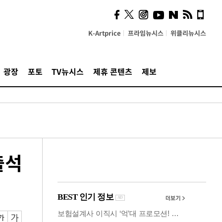
사이 해답 찾았죠"…알을
깨고 나온 '초자아'
K-Artprice
프라임뉴시스
위클리뉴시스
광장
포토
TV뉴시스
제휴 콘텐츠
제보
출석