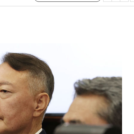
·서미화·
1위… 정
鄭
위해 뛸
승리
내일날씨]
 원해 아
보
계속[다음