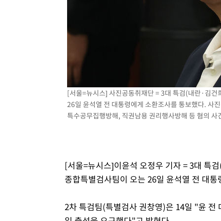
주 날씨]
25분 전 >
축구협회 "압수수색·성접대 논란 사과…쇄신의 기회로 삼겠다
49분 전 >
[속보]'압수수색·성접대 논란' 축구협회 "실망과 걱정 안겨드
3시간 전 >
'최고 37도' 폭염 지속…강원동해안 최대 150㎜ 비
5시간 전 >
[속보]뉴욕증시 상승 마감…S&P 0.6% 나스닥 1.3%↑
[서울=뉴시스] 사진공동취재단 = 3대 특검(내란·김
26일 윤석열 전 대통령에게 소환조사를 통보했다. 사진
특수공무집행방해, 직권남용 권리행사방해 등 혐의 사건 첫 
[서울=뉴시스]이윤석 오정우 기자 = 3대 
종합특별검사팀이 오는 26일 윤석열 전 대통
2차 특검팀(특별검사 권창영)은 14일 "윤 전
일 출석을 요구했다"고 밝혔다.