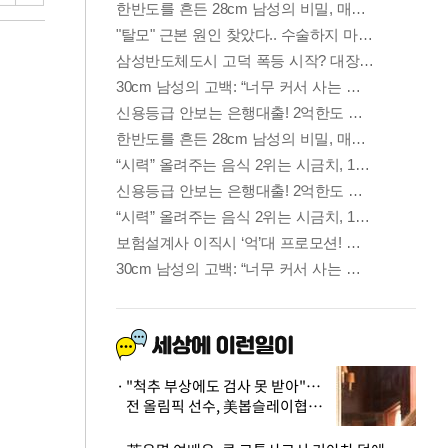
"척추 부상에도 검사 못 받아"…
전 올림픽 선수, 美봅슬레이협회
상대 소송