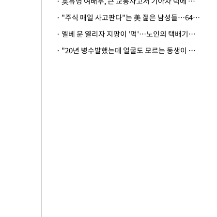
· 英유명 여배우, 큰 교통사고서 기아차 덕에 살았다
· "주식 매일 사고판다"는 美 젊은 남성들…64%가 "나는 인생의 패배자“
· 엘베 문 열리자 지팡이 '퍽'…노인의 택배기사 폭행 이유
· "20년 병수발했는데 얼굴도 모르는 동생이 유산 절반을"…배다른 형제 상속권 있을까