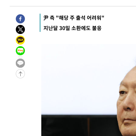
5시간 전 >
[속보]뉴욕증시 상승 마감…S&P 0.6% 나스닥 1.3%↑
-30075초 전 >
[속보]與최고위원 제주·인천 순회경선…박선원·최민희
尹 측 "해당 주 출석 어려워"
한민수·김용 순
-30028초 전 >
[속보]김민석, 與 전대 당원투표 누적 득표율 45.42%로 
지난달 30일 소환에도 불응
청래 44.56%
-29310초 전 >
[속보]與 대표 경선 제주·인천 당원투표…金 47.75%·
42.08%·宋 10.17%
-28844초 전 >
이강인 "아틀레티코 이적 기뻐…등번호 7번 의미보단 팀 
것"
-28779초 전 >
[속보]與 당대표 경선, 제주·인천 권리당원 투표 김민석 
-22553초 전 >
낮 최고 35도 '무더위'…동해안 시간당 30㎜ '강한 비'[
-21823초 전 >
[속보]이강인 "감독님이 원하는 마음 느꼈고, 많은 트로피
틀레티코 이적"
-21605초 전 >
수도권 40도 육박 '펄펄'…동해안 일부 지역엔 호의주의
-20574초 전 >
온열질환 사망자 3명 늘어…누적 환자 3000명 돌파
-14519초 전 >
강릉에 시간당 81.4㎜ 물폭탄…도로 잠기고 담벼락 붕괴
-10626초 전 >
백운산서 80년근 천종산삼 9뿌리 발견…감정가 1.3억원
-8336초 전 >
선재도서 해루질 나섰다 실종 60대, 닷새 만에 숨진 채 발견
-5870초 전 >
남자 농구, 나고야 아시안게임서 '홈팀' 일본과 한일전
-5246초 전 >
여수 오동도 해상서 모터보트 전복…1명 사망·1명 실종
-1473초 전 >
극한폭염 한풀 꺾이지만…'낮 최고 35도' 무더위, 열대야 