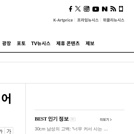
의견, 국토부·LH에 충실히
전달할 것"
K-Artprice
프라임뉴시스
위클리뉴시스
광장
포토
TV뉴시스
제휴 콘텐츠
제보
디어