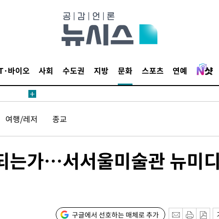
수수색
태세 강
IT·바이오
사회
수도권
지방
문화
스포츠
연예
"
여행/레저
종교
·당황'
혐의
가 되는가…서서울미술관 뉴미
착
구글에서 선호하는 매체로 추가
 격파