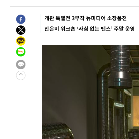
2시간 전 >
내일까지 39도 '펄펄'…기상청 "태풍 지나며 폭염 잠시 꺾인
-28480초 전 >
'월드컵 탈락 후폭풍' 축구협회…11시간 걸린 초유의 압
개관 특별전 3부작 뉴미디어 소장품전
합)
-27916초 전 >
[속보] 뉴욕증시, 혼조 출발…나스닥 0.3%↓, 다우 0.1
안은미 워크숍 ‘사심 없는 땐스’ 주말 운영
-26709초 전 >
축구협회, 15년 전 심판 성 접대 파문에 "현재는 내부 지
-25394초 전 >
경찰, '홍명보는 2순위' 결론냈던 스포츠윤리센터도 압
-10990초 전 >
[속보]합참 "北 발사체는 단거리탄도미사일…감시·경계
화"
-10738초 전 >
日방위성, 北이 동해로 쏜 발사체는 탄도미사일 가능성
-9168초 전 >
[속보] SKT, 에이닷 서비스 장애 발생…"원인 파악 중"
-8574초 전 >
[속보]합참 "북, 동해상으로 미상 발사체 발사"
-7970초 전 >
'낮 최고 39도' 불볕더위…한밤 열대야도 계속[내일날씨]
-7929초 전 >
[속보]7~9일 프로야구 3연전도 폭염 취소…11일 재개
-7591초 전 >
"韓 외환시장 개입 관측 배경엔 美의 대한국 무역적자 있어
-7418초 전 >
'월드컵 탈락 후폭풍' 축구협회…초유의 압수수색에 '충격
-7258초 전 >
서울 낮 37.9도, 올여름 최고치 경신…영등포 순간 '40도'
-6820초 전 >
[속보]종합특검, 대검 추가 압수수색…내란 중요임무종사 
-2915초 전 >
[속보]코스닥, 800p 회복…0.26% 오른 801.67 마감