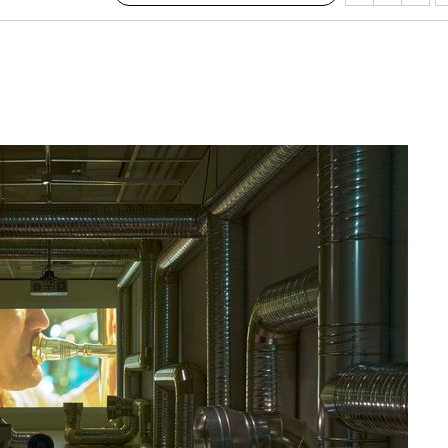
다"
수수색(종
4%↑
침 준수"
수수색
태세 강
"
·당황'
혐의