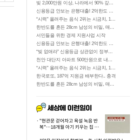
"현관문 걷어차고 욕설 녹음 반
복"…18개월 아기 키우는 집 뒤
흔든 '앞집의 비극'