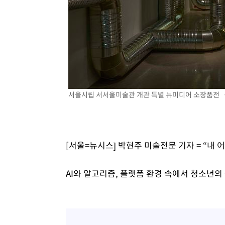
-2845초 전 >
[속보]코스피, 301.88포인트(4.58%) 내린 6296.38 마감
-2710초 전 >
[속보]원·달러 환율, 0.7원 내린 1423.8원 마감
-309초 전 >
"여기 떨어졌다"…다누리, 스페이스X 로켓 달 충돌 흔적 포
44분 전 >
손흥민, 5경기 연속골 실패…LAFC는 승부차기 끝 과달라하라
2시간 전 >
내일까지 39도 '펄펄'…기상청 "태풍 지나며 폭염 잠시 꺾인
서울시립 서서울미술관 개관 특별 뉴미디어 소장품전 《
[서울=뉴시스] 박현주 미술전문 기자 = “내 
AI와 알고리즘, 플랫폼 환경 속에서 청소년의