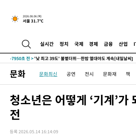
-25374초 전 >
경찰, '홍명보는 2순위' 결론냈던 스포츠윤리센터도 압
-10970초 전 >
[속보]합참 "北 발사체는 단거리탄도미사일…감시·경계
2026.08.06 (목)
서울 31.7℃
화"
-10718초 전 >
日방위성, 北이 동해로 쏜 발사체는 탄도미사일 가능성
-9148초 전 >
[속보] SKT, 에이닷 서비스 장애 발생…"원인 파악 중"
-8554초 전 >
[속보]합참 "북, 동해상으로 미상 발사체 발사"
실시간
정치
국제
경제
금융
산업
-7950초 전 >
'낮 최고 39도' 불볕더위…한밤 열대야도 계속[내일날씨]
-7909초 전 >
[속보]7~9일 프로야구 3연전도 폭염 취소…11일 재개
-7571초 전 >
"韓 외환시장 개입 관측 배경엔 美의 대한국 무역적자 있어
문화
문화최신
공연
전시
문화재
책
-7398초 전 >
'월드컵 탈락 후폭풍' 축구협회…초유의 압수수색에 '충격
-7238초 전 >
서울 낮 37.9도, 올여름 최고치 경신…영등포 순간 '40도'
-6800초 전 >
[속보]종합특검, 대검 추가 압수수색…내란 중요임무종사 
청소년은 어떻게 ‘기계’
-2895초 전 >
[속보]코스닥, 800p 회복…0.26% 오른 801.67 마감
전
-2825초 전 >
[속보]코스피, 301.88포인트(4.58%) 내린 6296.38 마감
-2690초 전 >
[속보]원·달러 환율, 0.7원 내린 1423.8원 마감
-289초 전 >
"여기 떨어졌다"…다누리, 스페이스X 로켓 달 충돌 흔적 포
등록 2026.05.14 16:14:09
44분 전 >
손흥민, 5경기 연속골 실패…LAFC는 승부차기 끝 과달라하라