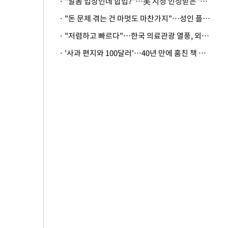
· "알몸 입장인데 합법?"…美 시청 인정받은 '누드' 레스토랑 화제
· "돈 문제 겪는 건 마멋도 마찬가지"…성인 플랫폼에 등장한 뜻밖의 스타
· "저렴하고 빠르다"…한국 의료관광 열풍, 외신도 주목
· '사과 편지와 100달러'…40년 만에 훔친 책 돌려준 美 절도범