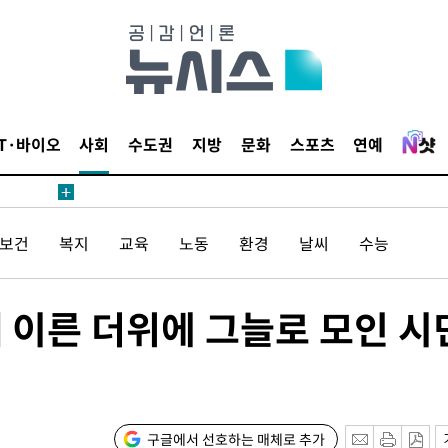
IT·바이오
사회
수도권
지방
문화
스포츠
연예
/보건
복지
교육
노동
환경
날씨
수능
때 이른 더위에 그늘로 모인 시
구글에서 선호하는 매체로 추가