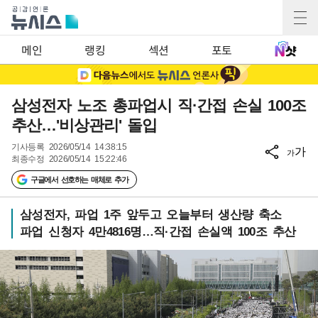
메인
랭킹
섹션
포토
삼성전자 노조 총파업시 직·간접 손실 100조
추산…'비상관리' 돌입
기사등록
2026/05/14 14:38:15
가
가
최종수정
2026/05/14 15:22:46
구글에서 선호하는 매체로 추가
삼성전자, 파업 1주 앞두고 오늘부터 생산량 축소
파업 신청자 4만4816명…직·간접 손실액 100조 추산