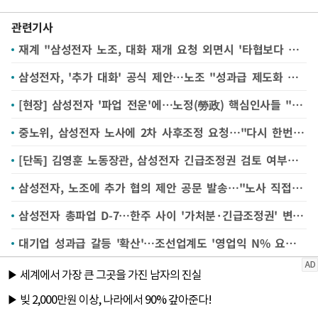
관련기사
재계 "삼성전자 노조, 대화 재개 요청 외면시 '타협보다 파업 선택' 비판 직면"
삼성전자, '추가 대화' 공식 제안…노조 "성과급 제도화 없으면 만날 이유 없어" 정색
[현장] 삼성전자 '파업 전운'에…노정(勞政) 핵심인사들 "대화가 필요해" 입모아
중노위, 삼성전자 노사에 2차 사후조정 요청…"다시 한번 대화를"
[단독] 김영훈 노동장관, 삼성전자 긴급조정권 검토 여부에 "대화로 풀어야" 재차 강조
삼성전자, 노조에 추가 협의 제안 공문 발송…"노사 직접 대화해야"
삼성전자 총파업 D-7…한주 사이 '가처분·긴급조정권' 변수 떠오르나
대기업 성과급 갈등 '확산'…조선업계도 '영업익 N% 요구' 첫 등장