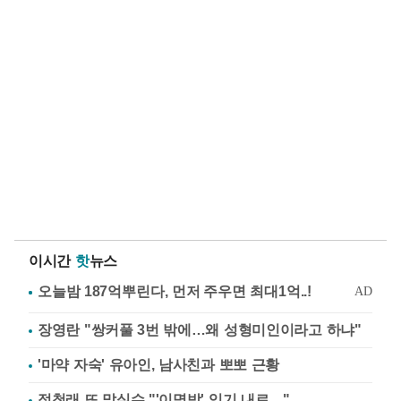
이시간
핫
뉴스
장영란 "쌍커풀 3번 밖에…왜 성형미인이라고 하냐"
'마약 자숙' 유아인, 남사친과 뽀뽀 근황
정청래 또 말실수 "'이명박' 임기 내로…"