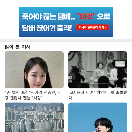
많이 본 기사
"손 떨림 포착"…카라 한승연, 건
'고지용과 이혼' 허양임, 새 출발했
강 괜찮나 팬들 '걱정'
다