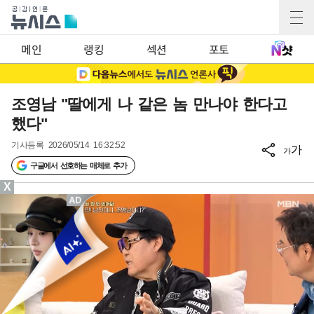
메인
랭킹
섹션
포토
조영남 "딸에게 나 같은 놈 만나야 한다고
했다"
기사등록
2026/05/14 16:32:52
가
가
구글에서 선호하는 매체로 추가
X