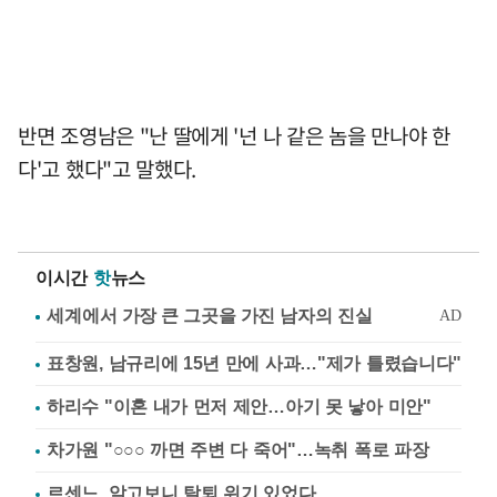
반면 조영남은 "난 딸에게 '넌 나 같은 놈을 만나야 한
다'고 했다"고 말했다.
이시간
핫
뉴스
표창원, 남규리에 15년 만에 사과…"제가 틀렸습니다"
하리수 "이혼 내가 먼저 제안…아기 못 낳아 미안"
차가원 "○○○ 까면 주변 다 죽어"…녹취 폭로 파장
르센느, 알고보니 탈퇴 위기 있었다