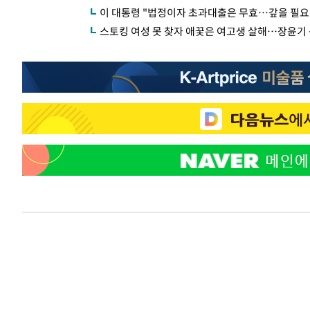
이 대통령 "법정이자 초과대출은 무효…갚을 필요 
스토킹 여성 못 찾자 애꿎은 여고생 살해…장윤기