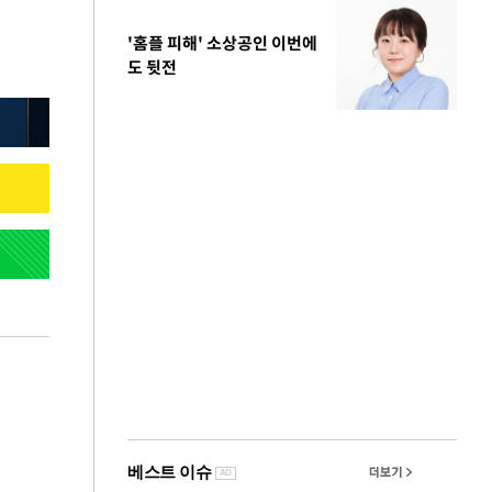
'홈플 피해' 소상공인 이번에
도 뒷전