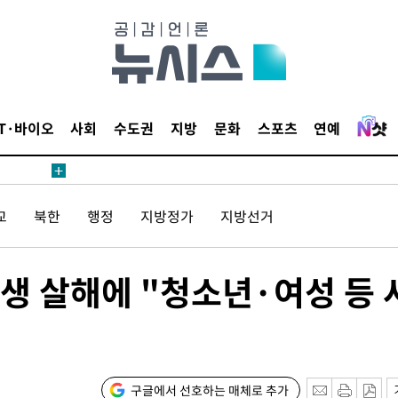
IT·바이오
사회
수도권
지방
문화
스포츠
연예
교
북한
행정
지방정가
지방선거
고생 살해에 "청소년·여성 등 
구글에서 선호하는 매체로 추가