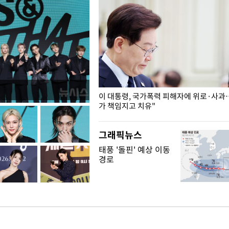
개구리밥
이 대통령, 국가폭력 피해자에 위로·사과
가 책임지고 치유"
그래픽뉴스
태풍 '돌핀' 예상 이동
경로