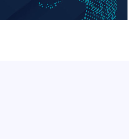
[단독]인천 부평구 아파트
1
10대가 40대 친모 살해
'서준맘' 박세미, 연하 남
2
생각도"
[속보]이 대통령 "부동산
3
매달리지 말고 과감히 실천
이 대통령, 6시간 부동산 
4
의…"기존 사고 방식에 매
히 실천"(종합)
[올댓차이나] 홍콩 증시, 
5
매수로 상승 마감…H주 0
이란, "오만과 '중앙 단일
6
인바운드·남쪽 아웃바운드
이 대통령, 'ISA·주가누
7
질타하며 재검토 지시