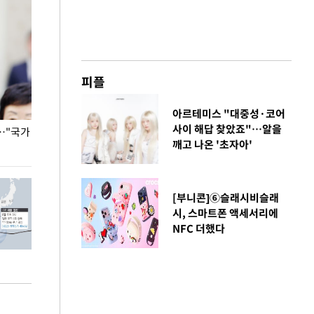
피플
아르테미스 "대중성·코어
사이 해답 찾았죠"…알을
…"국가
홈플러스, 67개 점포 가오픈… 13일 정식 개장
오세훈 서울시장,
깨고 나온 '초자아'
환경 점검
[부니콘]⑥슬래시비슬래
시, 스마트폰 액세서리에
NFC 더했다