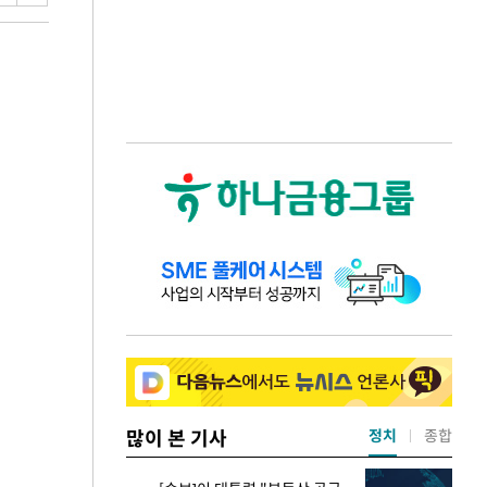
많이 본 기사
정치
종합