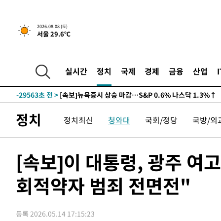
2026.08.08 (토)
서울 29.6℃
실시간
정치
국제
경제
금융
산업
-29563초 전 >
[속보]뉴욕증시 상승 마감…S&P 0.6% 나스닥 1.3%↑
정치
정치최신
청와대
국회/정당
국방/외
[속보]이 대통령, 광주 여
회적약자 범죄 전면전"
등록 2026.05.14 17:15:23