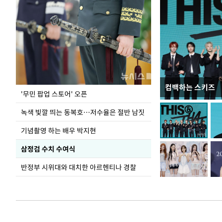
컴백하는 스키즈
지석천 뒤덮은 
'무민 팝업 스토어' 오픈
녹색 빛깔 띄는 동복호…저수율은 절반 남짓
기념촬영 하는 배우 박지현
삼정검 수치 수여식
반정부 시위대와 대치한 아르헨티나 경찰