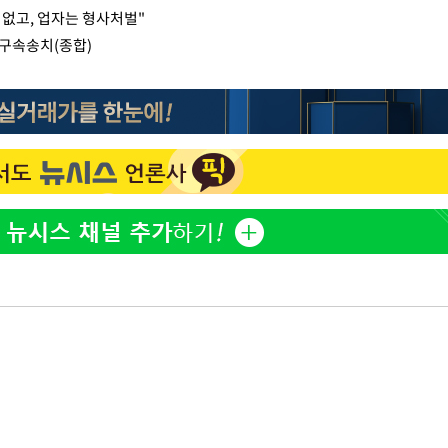
없고, 업자는 형사처벌"
 구속송치(종합)