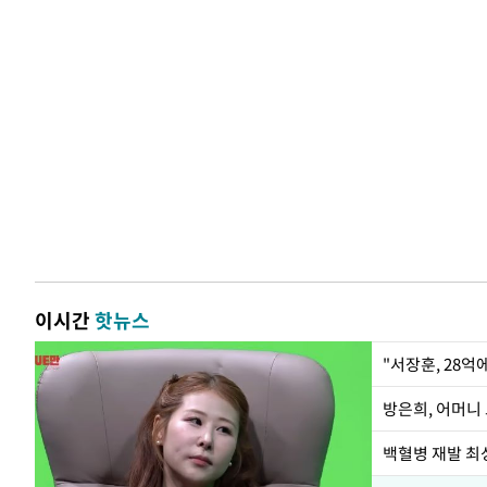
이시간
핫뉴스
"서장훈, 28억
방은희, 어머니 
백혈병 재발 최성