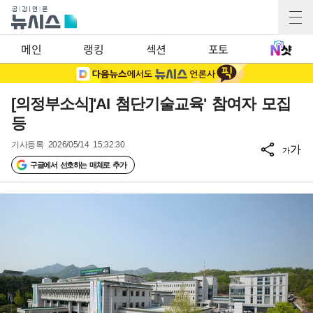
메인
랭킹
섹션
포토
[의정부소식]'AI 첨단기술교육' 참여자 모집
등
기사등록
2026/05/14 15:32:30
가
가
구글에서 선호하는 매체로 추가