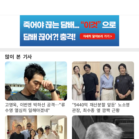
많이 본 기사
고영욱, 이번엔 박하선 공격…"류
''9440억 재산분할 앞둔' 노소영
수영 열심히 일해야겠네"
관장, 최수종 옆 깜짝 근황