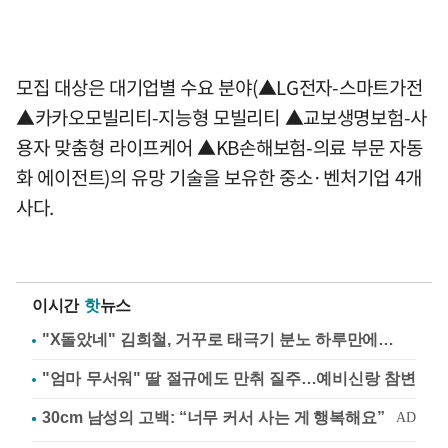
모집 대상은 대기업별 수요 분야(▲LG전자-스마트가전
▲카카오모빌리티-지능형 모빌리티 ▲교보생명보험-사
용자 맞춤형 라이프케어 ▲KB손해보험-의료 부문 자동
화 에이전트)의 유망 기술을 보유한 중소·벤처기업 4개
사다.
이시간
핫
뉴스
"X돌았네" 김희철, 거꾸로 태극기 분노 하루만에…
"엄마 무서워" 딸 절규에도 만취 질주…예비신랑 참변