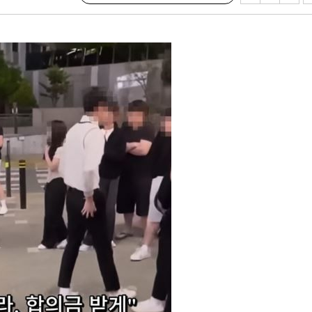
기소
수…이병태
지(종합)
0.3만개
 4.1%로
말고 과감히
쪽 아웃바
 하향
별재난지역
…희망지 못
씨]
 선제 대