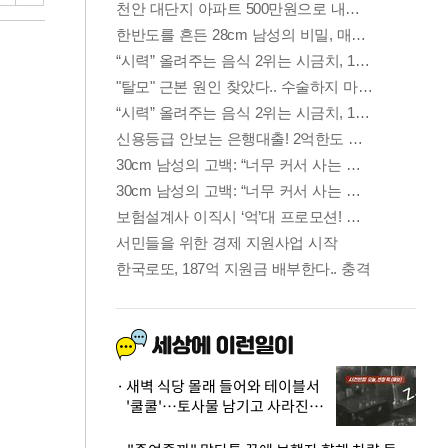
새벽 식당 몰래 들어와 테이블서
'쿨쿨'…토사물 남기고 사라진 남
성