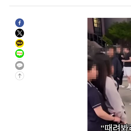
-3009초 전 >
[속보] 노원서 40.1도 관측…서울, 2018년 이후 첫 40도
-99초 전 >
[속보]종합특검, '계엄 수용공간 확보' 신용해 前교정본부장 
17분 전 >
외신들도 주목한 韓축구 파문…"국민적 공분에 수사 재개"
17분 전 >
11시간 압수수색에 성접대 파문까지…'쑥대밭' 된 축구협회
33분 전 >
[속보]규제합리화위원회 부위원장에 김태유 서울대 공대 교
후임
-28037초 전 >
이강인, 폭염 속 AT마드리드 첫 훈련…80명 식사 대접까
-25176초 전 >
미 사업체 일자리, 7월에 2.3만개 순감하고 그 전 2개월 1
하향수정 (2보)
-24624초 전 >
[속보] 미 사업체, 일자리 7월에 2.3만 개 줄어…실업률은
↓
-20487초 전 >
[속보]이 대통령 "부동산 공급 기존 사고방식 매달리지 
실천"
-19572초 전 >
이란, "오만과 '중앙 단일 루트' 합의…북쪽 인바운드·남
운드는 임시"
-11140초 전 >
"낮 기온 소폭 하락"…수도권 폭염중대경보, 폭염경보로
-11104초 전 >
[속보]이 대통령, '호우피해' 안동·의성 관할 4개 면 특
선포
-11067초 전 >
[단독]중수청 지원 검사들, 정원 초과 시 낮은 계급 임용
갈 수도
-9038초 전 >
낮 최고 37도 찜통더위…곳곳 소나기·강원 많은 비[내일날
-7344초 전 >
SK하이닉스, 용인·청주 팹에 54조 투자…"AI 메모리 수요
응"
-4200초 전 >
여자배구 이재영·이다영 자매, 아제르바이잔 투란VC 입단