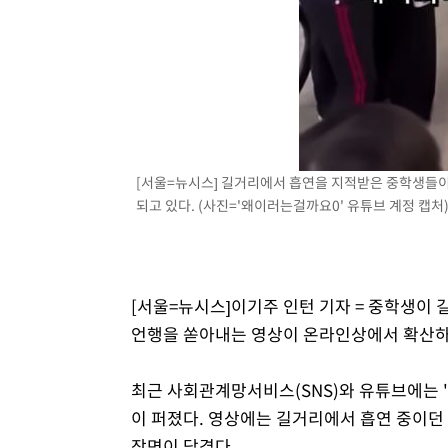
-3453초 전 >
외국인 심판 성 접대 7경기 들여다보니…한국 축구 '5승 2
-3187초 전 >
[속보]코스닥, 2.86포인트(0.36%) 내린 798.81마감
-3140초 전 >
[속보]코스피, 6200선 약보합…0.60% 내린 6258.77에 
-3120초 전 >
[속보]원·달러 환율, 7.7원 내린 1416.1원 마감
-3009초 전 >
[속보] 노원서 40.1도 관측…서울, 2018년 이후 첫 40도
-99초 전 >
[속보]종합특검, '계엄 수용공간 확보' 신용해 前교정본부장 
[서울=뉴시스] 길거리에서 흡연을 지적받은 중학생들이
17분 전 >
외신들도 주목한 韓축구 파문…"국민적 공분에 수사 재개"
되고 있다. (사진='왜이러는걸까요0' 유튜브 계정 캡처
17분 전 >
11시간 압수수색에 성접대 파문까지…'쑥대밭' 된 축구협회
33분 전 >
[속보]규제합리화위원회 부위원장에 김태유 서울대 공대 교
후임
[서울=뉴시스]이기주 인턴 기자 = 중학생이
언행을 쏟아내는 영상이 온라인상에서 확산하
최근 사회관계망서비스(SNS)와 유튜브에는 '
이 퍼졌다. 영상에는 길거리에서 흡연 중이던
장면이 담겼다.