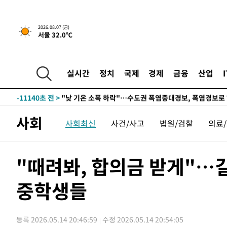
33분 전 >
[속보]규제합리화위원회 부위원장에 김태유 서울대 공대 교
후임
-28037초 전 >
이강인, 폭염 속 AT마드리드 첫 훈련…80명 식사 대접까
2026.08.07 (금)
서울 32.0℃
-25176초 전 >
미 사업체 일자리, 7월에 2.3만개 순감하고 그 전 2개월 1
하향수정 (2보)
-24624초 전 >
[속보] 미 사업체, 일자리 7월에 2.3만 개 줄어…실업률은
↓
-20487초 전 >
[속보]이 대통령 "부동산 공급 기존 사고방식 매달리지 
실시간
정치
국제
경제
금융
산업
실천"
-19572초 전 >
이란, "오만과 '중앙 단일 루트' 합의…북쪽 인바운드·남
운드는 임시"
-11140초 전 >
"낮 기온 소폭 하락"…수도권 폭염중대경보, 폭염경보로
-11104초 전 >
[속보]이 대통령, '호우피해' 안동·의성 관할 4개 면 특
사회
사회최신
사건/사고
법원/검찰
의료
선포
-11067초 전 >
[단독]중수청 지원 검사들, 정원 초과 시 낮은 계급 임용
갈 수도
-9038초 전 >
낮 최고 37도 찜통더위…곳곳 소나기·강원 많은 비[내일날
-7344초 전 >
SK하이닉스, 용인·청주 팹에 54조 투자…"AI 메모리 수요
"때려봐, 합의금 받게"…
응"
-4200초 전 >
여자배구 이재영·이다영 자매, 아제르바이잔 투란VC 입단
중학생들
-3453초 전 >
외국인 심판 성 접대 7경기 들여다보니…한국 축구 '5승 2
-3187초 전 >
[속보]코스닥, 2.86포인트(0.36%) 내린 798.81마감
-3140초 전 >
[속보]코스피, 6200선 약보합…0.60% 내린 6258.77에 
등록 2026.05.14 20:46:59
수정 2026.05.14 20:54:05
-3120초 전 >
[속보]원·달러 환율, 7.7원 내린 1416.1원 마감