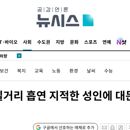
수…이병태
지(종합)
0.3만개
 4.1%로
말고 과감히
IT·바이오
사회
수도권
지방
문화
스포츠
연예
쪽 아웃바
 하향
별재난지역
/보건
복지
교육
노동
환경
날씨
수능
…희망지 못
씨]
 선제 대
길거리 흡연 지적한 성인에 대
무'
마쳐
구글에서 선호하는 매체로 추가