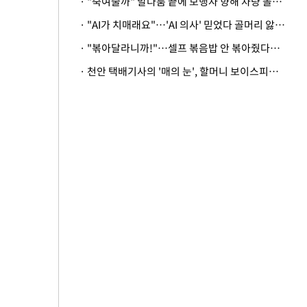
· "죽여줄까" 말다툼 끝에 보행자 향해 차량 돌진…50대 여성 중상
· "AI가 치매래요"…'AI 의사' 믿었다 골머리 앓는 美 의료계 '경고'
· "볶아달라니까!"…셀프 볶음밥 안 볶아줬다고 사장 폭행한 손님
· 천안 택배기사의 '매의 눈', 할머니 보이스피싱 피해 막아