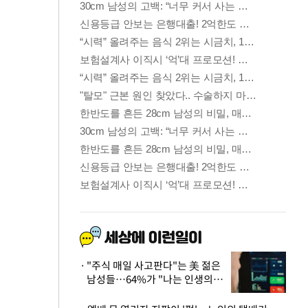
"주식 매일 사고판다"는 美 젊은
남성들…64%가 "나는 인생의
패배자“