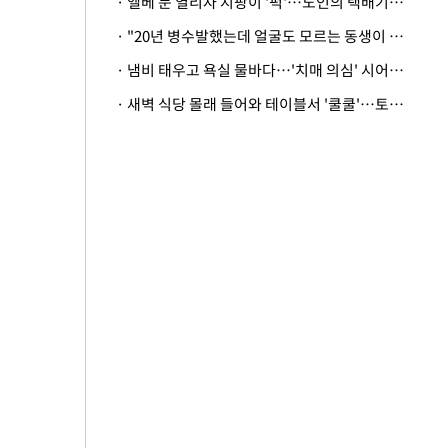
· 엘베 문 열리자 지팡이 '퍽'…노인의 택배기사 폭행 이유
· "20년 병수발했는데 얼굴도 모르는 동생이 유산 절반을"…배다른 형제 상속권 있을까
· 냄비 태우고 욕실 물바다…'치매 의심' 시어머니 검사 권유했다가 '날벼락'
· 새벽 식당 몰래 들어와 테이블서 '쿨쿨'…토사물 남기고 사라진 남성