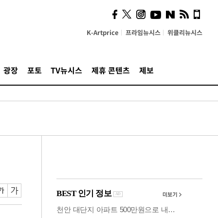
시, 스마트폰 액세서리에
NFC 더했다
K-Artprice
프라임뉴시스
위클리뉴시스
광장
포토
TV뉴시스
제휴 콘텐츠
제보